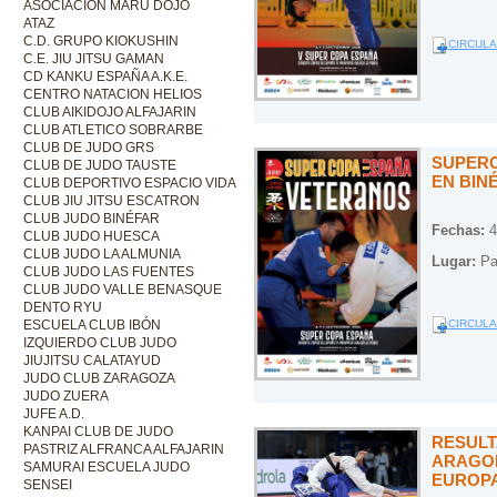
ASOCIACIÓN MARU DOJO
ATAZ
C.D. GRUPO KIOKUSHIN
CIRCULA
C.E. JIU JITSU GAMAN
CD KANKU ESPAÑA A.K.E.
CENTRO NATACION HELIOS
CLUB AIKIDOJO ALFAJARIN
CLUB ATLETICO SOBRARBE
CLUB DE JUDO GRS
SUPERC
CLUB DE JUDO TAUSTE
EN BIN
CLUB DEPORTIVO ESPACIO VIDA
CLUB JIU JITSU ESCATRON
CLUB JUDO BINÉFAR
Fechas:
4
CLUB JUDO HUESCA
CLUB JUDO LA ALMUNIA
Lugar:
Pab
CLUB JUDO LAS FUENTES
CLUB JUDO VALLE BENASQUE
DENTO RYU
CIRCULA
ESCUELA CLUB IBÓN
IZQUIERDO CLUB JUDO
JIUJITSU CALATAYUD
JUDO CLUB ZARAGOZA
JUDO ZUERA
JUFE A.D.
KANPAI CLUB DE JUDO
RESUL
PASTRIZ ALFRANCA ALFAJARIN
ARAGO
SAMURAI ESCUELA JUDO
EUROPA
SENSEI