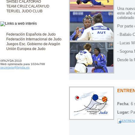
SHISEI CALATORAO
TEAM CRUZ CALATAYUD
Una nueva
TERUEL JUDO CLUB
este año 
celebrado 
Por parte 
- Ballalo 
Federación Española de Judo
Federación Internacional de Judo
- Lucas M
Juegos Esc. Gobierno de Aragón
Unión Europea de Judo
- Sogona 
Desde la 
©FAJYDA 2010
Web optimizada para 1024x768
secretaria@fajyda.es
ENTREN
Fecha
: 6
Lugar:
Pa
ENTRENA