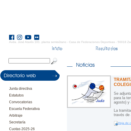
Avda. José Atarés 101. planta semisótano - Casa de Federaciones Deportivas - 50018 Za
TRAMIT
COLEGI
Junta directiva
Se adjunta
Estatutos
para la t
Convocatorias
agosto) y 
Escuela Federativa
La tramita
través de 
Arbitraje
Secretaría
Hoja de 
Cuotas 2025-26