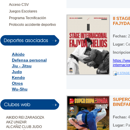
Acceso CSV
Juegos Escolares
Programa Tecnificación
II STAG
FAJYDA
Protocolo accidente deportivo
Fechas:
2
Lugar:
Cen
Incripcio
Aikido
Defensa personal
https://ww
internacio
Jiu - Jitsu
Judo
II STAGE
Kendo
Otros
Wu-Shu
SUPERC
BINÉFA
Fechas:
4
AIKIDO REI ZARAGOZA
AKZ UNIZAR
Lugar:
Pab
ALCAÑIZ CLUB JUDO