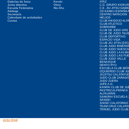
Galerías de fotos
Kendo
ATAZ
Junta directiva
Otros
C.D. GRUPO KIOKUS
Escuela Federativa
Wu-Shu
C.E. JIU JITSU GAM
Arbitraje
CD KANKU ESPAÑA A
Secretaría
CENTRO NATACION
Calendario de actividades
HELIOS
Cuotas
CLUB AIKIDOJO ALF
CLUB ATLETICO
SOBRARBE
CLUB DE JUDO GRS
CLUB DE JUDO TAU
CLUB DEPORTIVO
ESPACIO VIDA
CLUB JIU JITSU ES
CLUB JUDO BINÉFA
CLUB JUDO HUESCA
CLUB JUDO LA ALMU
CLUB JUDO LAS FU
CLUB JUDO VALLE
BENASQUE
DENTO RYU
ESCUELA CLUB IBÓ
IZQUIERDO CLUB J
JIUJITSU CALATAYU
JUDO CLUB ZARAG
JUDO ZUERA
JUFE A.D.
KANPAI CLUB DE JU
PASTRIZ ALFRANCA
ALFAJARIN
SAMURAI ESCUELA 
SENSEI
SHISEI CALATORAO
TEAM CRUZ CALATA
TERUEL JUDO CLUB
aviso legal