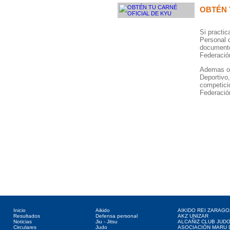
OBTÉN 
Si practi
Personal d
documento 
Federació
Ademas ob
Deportivo,
competici
Federació
Directorio web
Deportes asociados
Clubes web
Inicio
Aikido
AIKIDO REI ZARAGO
Resultados
Defensa personal
AKZ UNIZAR
Noticias
Jiu - Jitsu
ALCAÑIZ CLUB JUD
Circulares
Judo
ASOCIACIÓN MARU 