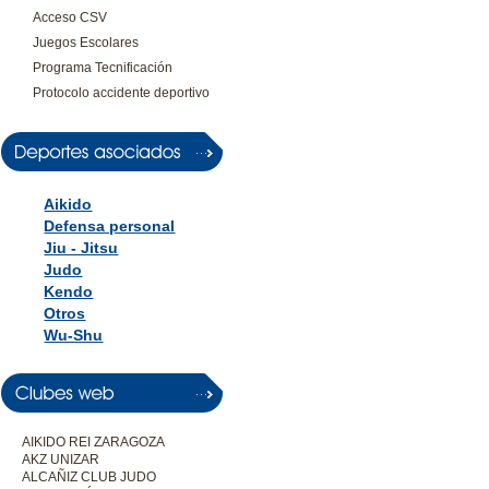
Acceso CSV
Juegos Escolares
Programa Tecnificación
Protocolo accidente deportivo
Aikido
Defensa personal
Jiu - Jitsu
Judo
Kendo
Otros
Wu-Shu
AIKIDO REI ZARAGOZA
AKZ UNIZAR
ALCAÑIZ CLUB JUDO