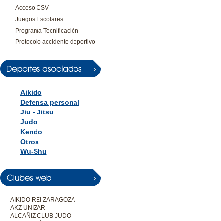
Acceso CSV
Juegos Escolares
Programa Tecnificación
Protocolo accidente deportivo
Aikido
Defensa personal
Jiu - Jitsu
Judo
Kendo
Otros
Wu-Shu
AIKIDO REI ZARAGOZA
AKZ UNIZAR
ALCAÑIZ CLUB JUDO