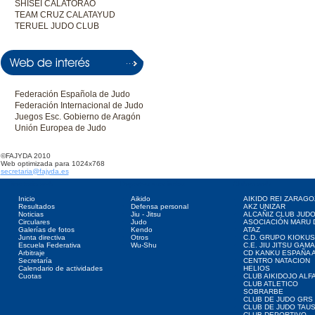
SHISEI CALATORAO
TEAM CRUZ CALATAYUD
TERUEL JUDO CLUB
Federación Española de Judo
Federación Internacional de Judo
Juegos Esc. Gobierno de Aragón
Unión Europea de Judo
©FAJYDA 2010
Web optimizada para 1024x768
secretaria@fajyda.es
Directorio web
Deportes asociados
Clubes web
Inicio
Aikido
AIKIDO REI ZARAGO
Resultados
Defensa personal
AKZ UNIZAR
Noticias
Jiu - Jitsu
ALCAÑIZ CLUB JUD
Circulares
Judo
ASOCIACIÓN MARU 
Galerías de fotos
Kendo
ATAZ
Junta directiva
Otros
C.D. GRUPO KIOKUS
Escuela Federativa
Wu-Shu
C.E. JIU JITSU GAM
Arbitraje
CD KANKU ESPAÑA A
Secretaría
CENTRO NATACION
Calendario de actividades
HELIOS
Cuotas
CLUB AIKIDOJO ALF
CLUB ATLETICO
SOBRARBE
CLUB DE JUDO GRS
CLUB DE JUDO TAU
CLUB DEPORTIVO