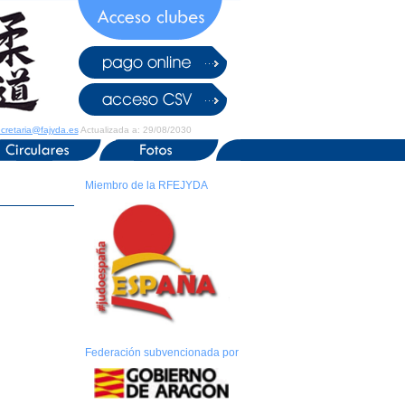
cretaria@fajyda.es
Actualizada a: 29/08/2030
Miembro de la RFEJYDA
Federación subvencionada por