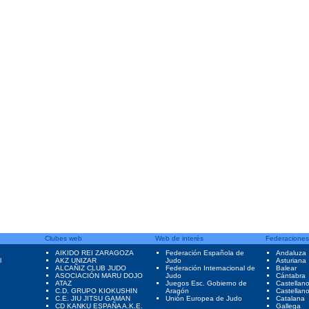
Clubes web
Web de interés
Federaciones
AIKIDO REI ZARAGOZA
Federación Española de
Andaluza
l
AKZ UNIZAR
Judo
Asturiana
ALCAÑIZ CLUB JUDO
Federación Internacional de
Balear
ASOCIACIÓN MARU DOJO
Judo
Cántabra
ATAZ
Juegos Esc. Gobierno de
Castellan
C.D. GRUPO KIOKUSHIN
Aragón
Castellan
C.E. JIU JITSU GAMAN
Unión Europea de Judo
Catalana
CD KANKU ESPAÑA A.K.E.
Gallega