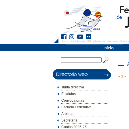
Avda. José Atarés 101. planta semisótano - Casa 
«
1
»
Junta directiva
Estatutos
Convocatorias
Escuela Federativa
Arbitraje
Secretaría
Cuotas 2025-26