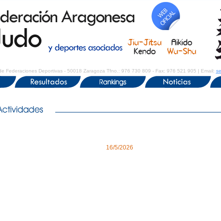
de Federaciones Deportivas - 50018 Zaragoza Tfno.: 976 730 809 - Fax: 976 521 905 | Email:
se
16/5/2026