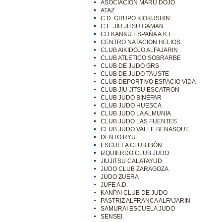
ASOCIACIÓN MARU DOJO
ATAZ
C.D. GRUPO KIOKUSHIN
C.E. JIU JITSU GAMAN
CD KANKU ESPAÑA A.K.E.
CENTRO NATACION HELIOS
CLUB AIKIDOJO ALFAJARIN
CLUB ATLETICO SOBRARBE
CLUB DE JUDO GRS
CLUB DE JUDO TAUSTE
CLUB DEPORTIVO ESPACIO VIDA
CLUB JIU JITSU ESCATRON
CLUB JUDO BINÉFAR
CLUB JUDO HUESCA
CLUB JUDO LA ALMUNIA
CLUB JUDO LAS FUENTES
CLUB JUDO VALLE BENASQUE
DENTO RYU
ESCUELA CLUB IBÓN
IZQUIERDO CLUB JUDO
JIUJITSU CALATAYUD
JUDO CLUB ZARAGOZA
JUDO ZUERA
JUFE A.D.
KANPAI CLUB DE JUDO
PASTRIZ ALFRANCA ALFAJARIN
SAMURAI ESCUELA JUDO
SENSEI