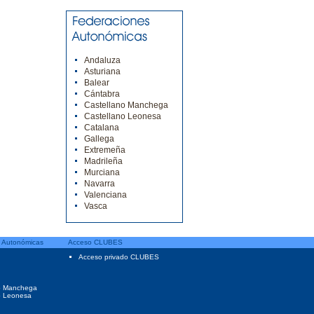
Andaluza
Asturiana
Balear
Cántabra
Castellano Manchega
Castellano Leonesa
Catalana
Gallega
Extremeña
Madrileña
Murciana
Navarra
Valenciana
Vasca
 Autonómicas
Acceso CLUBES
Acceso privado CLUBES
o Manchega
o Leonesa