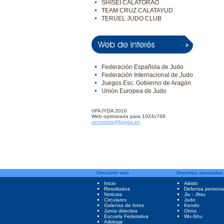
SHISEI CALATORAO
TEAM CRUZ CALATAYUD
TERUEL JUDO CLUB
Federación Española de Judo
Federación Internacional de Judo
Juegos Esc. Gobierno de Aragón
Unión Europea de Judo
©FAJYDA 2010
Web optimizada para 1024x768
secretaria@fajyda.es
Directorio web
Deportes asociados
Inicio
Aikido
Resultados
Defensa persona
Noticias
Jiu - Jitsu
Circulares
Judo
Galerías de fotos
Kendo
Junta directiva
Otros
Escuela Federativa
Wu-Shu
Arbitraje