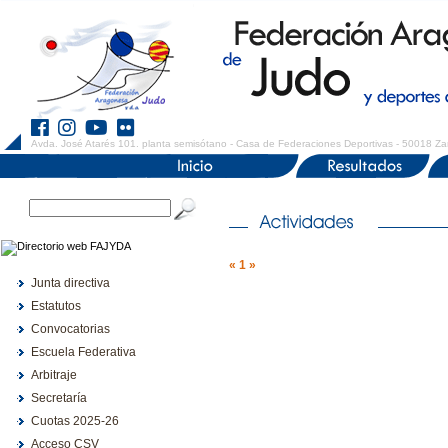
Avda. José Atarés 101. planta semisótano - Casa de Federaciones Deportivas - 50018 Za
«
1
»
Junta directiva
Estatutos
Convocatorias
Escuela Federativa
Arbitraje
Secretaría
Cuotas 2025-26
Acceso CSV