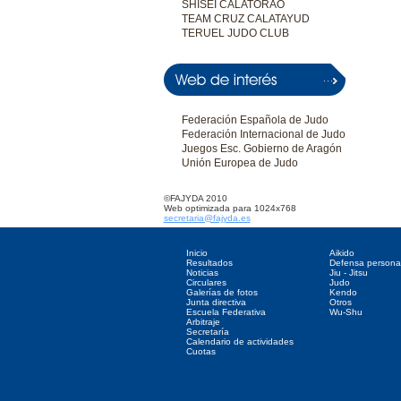
SHISEI CALATORAO
TEAM CRUZ CALATAYUD
TERUEL JUDO CLUB
Federación Española de Judo
Federación Internacional de Judo
Juegos Esc. Gobierno de Aragón
Unión Europea de Judo
©FAJYDA 2010
Web optimizada para 1024x768
secretaria@fajyda.es
Directorio web
Deportes asociados
Inicio
Aikido
Resultados
Defensa persona
Noticias
Jiu - Jitsu
Circulares
Judo
Galerías de fotos
Kendo
Junta directiva
Otros
Escuela Federativa
Wu-Shu
Arbitraje
Secretaría
Calendario de actividades
Cuotas