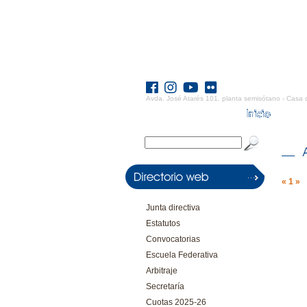
Avda. José Atarés 101. planta semisótano - Casa 
«
1
»
Junta directiva
Estatutos
Convocatorias
Escuela Federativa
Arbitraje
Secretaría
Cuotas 2025-26