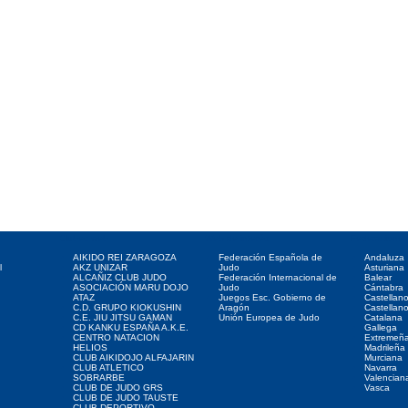
Clubes web
Web de interés
Federaciones
AIKIDO REI ZARAGOZA
Federación Española de
Andaluza
l
AKZ UNIZAR
Judo
Asturiana
ALCAÑIZ CLUB JUDO
Federación Internacional de
Balear
ASOCIACIÓN MARU DOJO
Judo
Cántabra
ATAZ
Juegos Esc. Gobierno de
Castellan
C.D. GRUPO KIOKUSHIN
Aragón
Castellan
C.E. JIU JITSU GAMAN
Unión Europea de Judo
Catalana
CD KANKU ESPAÑA A.K.E.
Gallega
CENTRO NATACION
Extremeñ
HELIOS
Madrileña
CLUB AIKIDOJO ALFAJARIN
Murciana
CLUB ATLETICO
Navarra
SOBRARBE
Valencian
CLUB DE JUDO GRS
Vasca
CLUB DE JUDO TAUSTE
CLUB DEPORTIVO