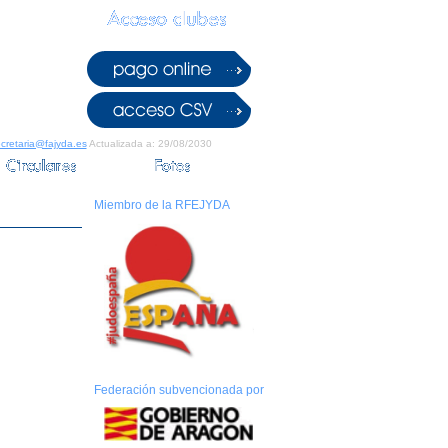
cretaria@fajyda.es
Actualizada a: 29/08/2030
Miembro de la RFEJYDA
Federación subvencionada por