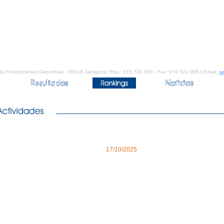
de Federaciones Deportivas - 50018 Zaragoza Tfno.: 976 730 809 - Fax: 976 521 905 | Email:
se
17/10/2025