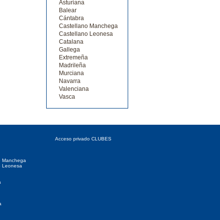
Asturiana
Balear
Cántabra
Castellano Manchega
Castellano Leonesa
Catalana
Gallega
Extremeña
Madrileña
Murciana
Navarra
Valenciana
Vasca
 Autonómicas
Acceso CLUBES
Acceso privado CLUBES
o Manchega
o Leonesa
a
a