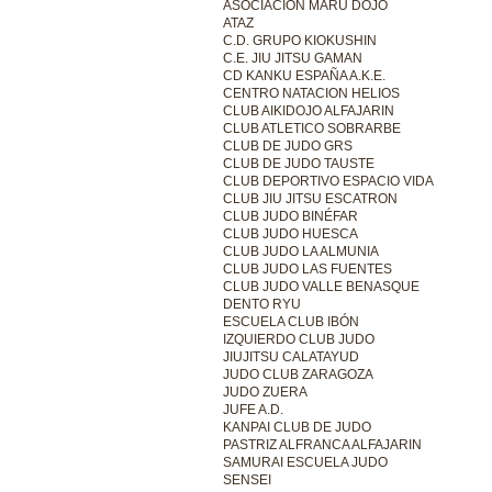
ASOCIACIÓN MARU DOJO
ATAZ
C.D. GRUPO KIOKUSHIN
C.E. JIU JITSU GAMAN
CD KANKU ESPAÑA A.K.E.
CENTRO NATACION HELIOS
CLUB AIKIDOJO ALFAJARIN
CLUB ATLETICO SOBRARBE
CLUB DE JUDO GRS
CLUB DE JUDO TAUSTE
CLUB DEPORTIVO ESPACIO VIDA
CLUB JIU JITSU ESCATRON
CLUB JUDO BINÉFAR
CLUB JUDO HUESCA
CLUB JUDO LA ALMUNIA
CLUB JUDO LAS FUENTES
CLUB JUDO VALLE BENASQUE
DENTO RYU
ESCUELA CLUB IBÓN
IZQUIERDO CLUB JUDO
JIUJITSU CALATAYUD
JUDO CLUB ZARAGOZA
JUDO ZUERA
JUFE A.D.
KANPAI CLUB DE JUDO
PASTRIZ ALFRANCA ALFAJARIN
SAMURAI ESCUELA JUDO
SENSEI