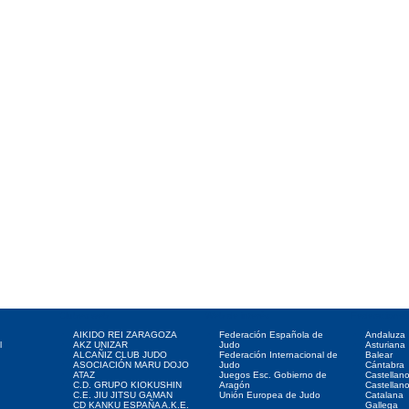
Clubes web
Web de interés
Federaciones
AIKIDO REI ZARAGOZA
Federación Española de
Andaluza
l
AKZ UNIZAR
Judo
Asturiana
ALCAÑIZ CLUB JUDO
Federación Internacional de
Balear
ASOCIACIÓN MARU DOJO
Judo
Cántabra
ATAZ
Juegos Esc. Gobierno de
Castellan
C.D. GRUPO KIOKUSHIN
Aragón
Castellan
C.E. JIU JITSU GAMAN
Unión Europea de Judo
Catalana
CD KANKU ESPAÑA A.K.E.
Gallega