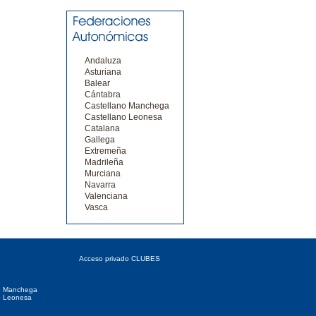
Andaluza
Asturiana
Balear
Cántabra
Castellano Manchega
Castellano Leonesa
Catalana
Gallega
Extremeña
Madrileña
Murciana
Navarra
Valenciana
Vasca
 Autonómicas
Acceso CLUBES
Acceso privado CLUBES
o Manchega
o Leonesa