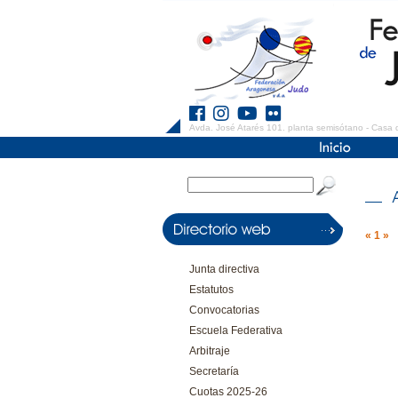
Avda. José Atarés 101. planta semisótano - Casa 
«
1
»
Junta directiva
Estatutos
Convocatorias
Escuela Federativa
Arbitraje
Secretaría
Cuotas 2025-26