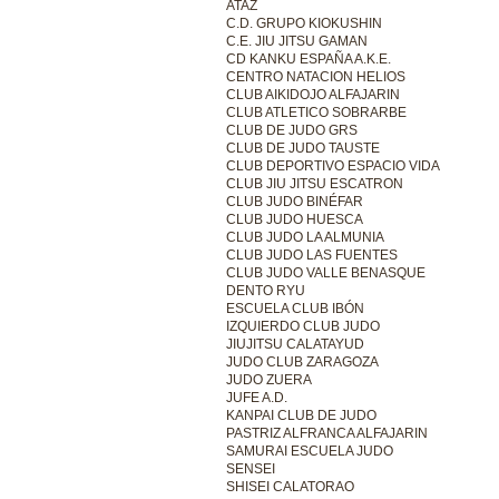
ATAZ
C.D. GRUPO KIOKUSHIN
C.E. JIU JITSU GAMAN
CD KANKU ESPAÑA A.K.E.
CENTRO NATACION HELIOS
CLUB AIKIDOJO ALFAJARIN
CLUB ATLETICO SOBRARBE
CLUB DE JUDO GRS
CLUB DE JUDO TAUSTE
CLUB DEPORTIVO ESPACIO VIDA
CLUB JIU JITSU ESCATRON
CLUB JUDO BINÉFAR
CLUB JUDO HUESCA
CLUB JUDO LA ALMUNIA
CLUB JUDO LAS FUENTES
CLUB JUDO VALLE BENASQUE
DENTO RYU
ESCUELA CLUB IBÓN
IZQUIERDO CLUB JUDO
JIUJITSU CALATAYUD
JUDO CLUB ZARAGOZA
JUDO ZUERA
JUFE A.D.
KANPAI CLUB DE JUDO
PASTRIZ ALFRANCA ALFAJARIN
SAMURAI ESCUELA JUDO
SENSEI
SHISEI CALATORAO