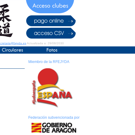
cretaria@fajyda.es
Actualizada a: 29/08/2030
Miembro de la RFEJYDA
Federación subvencionada por