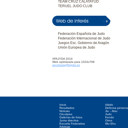
TEAM CRUZ CALATAYUD
TERUEL JUDO CLUB
Federación Española de Judo
Federación Internacional de Judo
Juegos Esc. Gobierno de Aragón
Unión Europea de Judo
©FAJYDA 2010
Web optimizada para 1024x768
secretaria@fajyda.es
Directorio web
Deportes asociados
Inicio
Aikido
Resultados
Defensa persona
Noticias
Jiu - Jitsu
Circulares
Judo
Galerías de fotos
Kendo
Junta directiva
Otros
Escuela Federativa
Wu-Shu
Arbitraje