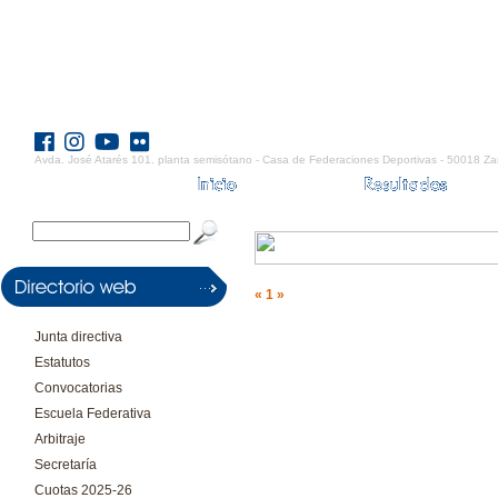
Avda. José Atarés 101. planta semisótano - Casa de Federaciones Deportivas - 50018 Za
«
1
»
Junta directiva
Estatutos
Convocatorias
Escuela Federativa
Arbitraje
Secretaría
Cuotas 2025-26