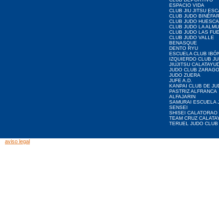
ESPACIO VIDA
CLUB JIU JITSU ES
CLUB JUDO BINÉFA
CLUB JUDO HUESCA
CLUB JUDO LA ALMU
CLUB JUDO LAS FU
CLUB JUDO VALLE
BENASQUE
DENTO RYU
ESCUELA CLUB IBÓ
IZQUIERDO CLUB J
JIUJITSU CALATAYU
JUDO CLUB ZARAG
JUDO ZUERA
JUFE A.D.
KANPAI CLUB DE JU
PASTRIZ ALFRANCA
ALFAJARIN
SAMURAI ESCUELA 
SENSEI
SHISEI CALATORAO
TEAM CRUZ CALATA
TERUEL JUDO CLUB
aviso legal