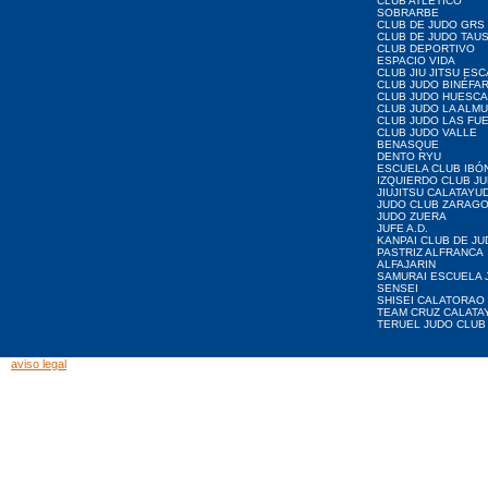
CLUB ATLETICO
SOBRARBE
CLUB DE JUDO GRS
CLUB DE JUDO TAU
CLUB DEPORTIVO
ESPACIO VIDA
CLUB JIU JITSU ES
CLUB JUDO BINÉFA
CLUB JUDO HUESCA
CLUB JUDO LA ALMU
CLUB JUDO LAS FU
CLUB JUDO VALLE
BENASQUE
DENTO RYU
ESCUELA CLUB IBÓ
IZQUIERDO CLUB J
JIUJITSU CALATAYU
JUDO CLUB ZARAG
JUDO ZUERA
JUFE A.D.
KANPAI CLUB DE JU
PASTRIZ ALFRANCA
ALFAJARIN
SAMURAI ESCUELA 
SENSEI
SHISEI CALATORAO
TEAM CRUZ CALATA
TERUEL JUDO CLUB
aviso legal