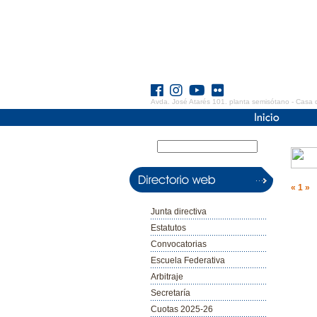
Avda. José Atarés 101. planta semisótano - Casa 
«
1
»
Junta directiva
Estatutos
Convocatorias
Escuela Federativa
Arbitraje
Secretaría
Cuotas 2025-26