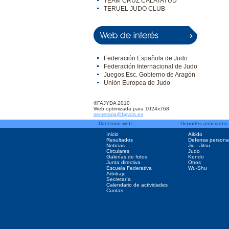
TEAM CRUZ CALATAYUD
TERUEL JUDO CLUB
Federación Española de Judo
Federación Internacional de Judo
Juegos Esc. Gobierno de Aragón
Unión Europea de Judo
©FAJYDA 2010
Web optimizada para 1024x768
secretaria@fajyda.es
Directorio web
Deportes asociados
Inicio
Aikido
Resultados
Defensa persona
Noticias
Jiu - Jitsu
Circulares
Judo
Galerías de fotos
Kendo
Junta directiva
Otros
Escuela Federativa
Wu-Shu
Arbitraje
Secretaría
Calendario de actividades
Cuotas