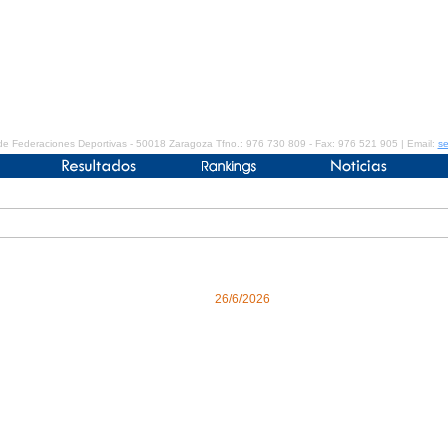
de Federaciones Deportivas - 50018 Zaragoza Tfno.: 976 730 809 - Fax: 976 521 905 | Email:
se
26/6/2026