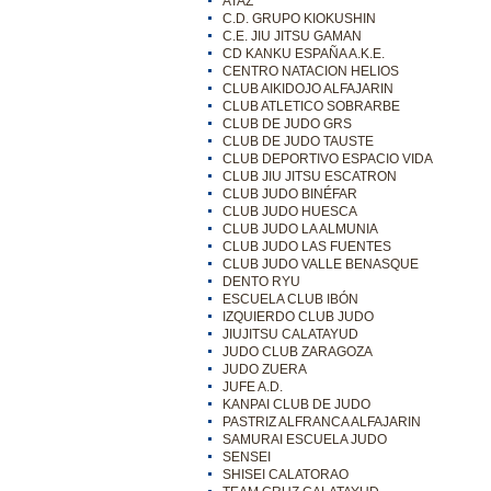
ATAZ
C.D. GRUPO KIOKUSHIN
C.E. JIU JITSU GAMAN
CD KANKU ESPAÑA A.K.E.
CENTRO NATACION HELIOS
CLUB AIKIDOJO ALFAJARIN
CLUB ATLETICO SOBRARBE
CLUB DE JUDO GRS
CLUB DE JUDO TAUSTE
CLUB DEPORTIVO ESPACIO VIDA
CLUB JIU JITSU ESCATRON
CLUB JUDO BINÉFAR
CLUB JUDO HUESCA
CLUB JUDO LA ALMUNIA
CLUB JUDO LAS FUENTES
CLUB JUDO VALLE BENASQUE
DENTO RYU
ESCUELA CLUB IBÓN
IZQUIERDO CLUB JUDO
JIUJITSU CALATAYUD
JUDO CLUB ZARAGOZA
JUDO ZUERA
JUFE A.D.
KANPAI CLUB DE JUDO
PASTRIZ ALFRANCA ALFAJARIN
SAMURAI ESCUELA JUDO
SENSEI
SHISEI CALATORAO