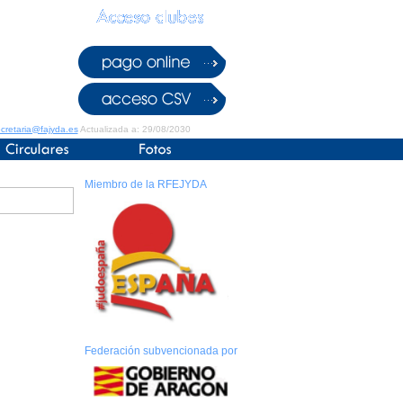
cretaria@fajyda.es
Actualizada a: 29/08/2030
Miembro de la RFEJYDA
Federación subvencionada por