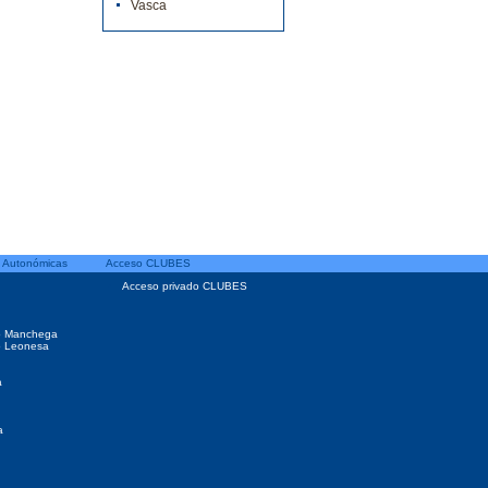
Vasca
 Autonómicas
Acceso CLUBES
Acceso privado CLUBES
o Manchega
o Leonesa
a
a