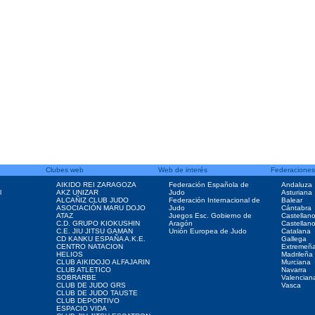
Clubes web
Web de interés
Federaciones
AIKIDO REI ZARAGOZA
Federación Española de
Andaluza
l
AKZ UNIZAR
Judo
Asturiana
ALCAÑIZ CLUB JUDO
Federación Internacional de
Balear
ASOCIACIÓN MARU DOJO
Judo
Cántabra
ATAZ
Juegos Esc. Gobierno de
Castellan
C.D. GRUPO KIOKUSHIN
Aragón
Castellan
C.E. JIU JITSU GAMAN
Unión Europea de Judo
Catalana
CD KANKU ESPAÑA A.K.E.
Gallega
CENTRO NATACION
Extremeñ
HELIOS
Madrileña
CLUB AIKIDOJO ALFAJARIN
Murciana
CLUB ATLETICO
Navarra
SOBRARBE
Valencian
CLUB DE JUDO GRS
Vasca
CLUB DE JUDO TAUSTE
CLUB DEPORTIVO
ESPACIO VIDA