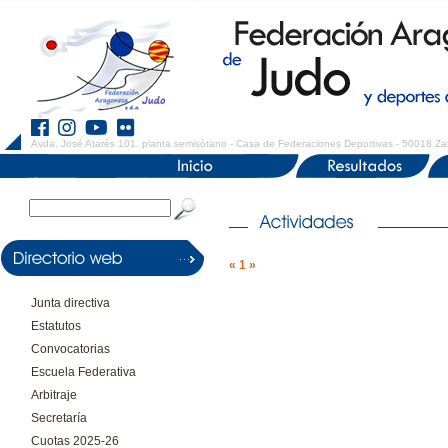
Avda. José Atarés 101. planta semisótano - Casa de Federaciones Deportivas - 50018 Za
«
1
»
Junta directiva
Estatutos
Convocatorias
Escuela Federativa
Arbitraje
Secretaría
Cuotas 2025-26