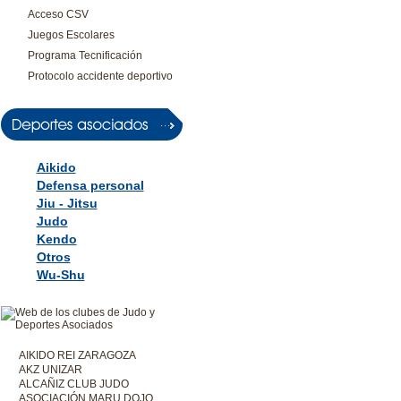
Acceso CSV
Juegos Escolares
Programa Tecnificación
Protocolo accidente deportivo
Aikido
Defensa personal
Jiu - Jitsu
Judo
Kendo
Otros
Wu-Shu
AIKIDO REI ZARAGOZA
AKZ UNIZAR
ALCAÑIZ CLUB JUDO
ASOCIACIÓN MARU DOJO