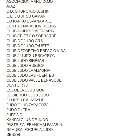
ASOCIACIÓN MARU DOJO
ATAZ
C.D. GRUPO KIOKUSHIN
C.E. JIU JITSU GAMAN
CD KANKU ESPAÑA A.K.E.
CENTRO NATACION HELIOS
CLUB AIKIDOJO ALFAJARIN
CLUB ATLETICO SOBRARBE
CLUB DE JUDO GRS
CLUB DE JUDO TAUSTE
CLUB DEPORTIVO ESPACIO VIDA
CLUB JIU JITSU ESCATRON
CLUB JUDO BINÉFAR
CLUB JUDO HUESCA
CLUB JUDO LA ALMUNIA
CLUB JUDO LAS FUENTES
CLUB JUDO VALLE BENASQUE
DENTO RYU
ESCUELA CLUB IBÓN
IZQUIERDO CLUB JUDO
JIUJITSU CALATAYUD
JUDO CLUB ZARAGOZA
JUDO ZUERA
JUFE A.D.
KANPAI CLUB DE JUDO
PASTRIZ ALFRANCA ALFAJARIN
SAMURAI ESCUELA JUDO
SENSEI