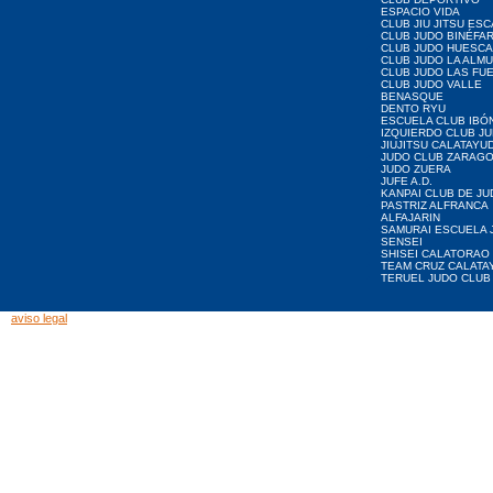
ESPACIO VIDA
CLUB JIU JITSU ES
CLUB JUDO BINÉFA
CLUB JUDO HUESCA
CLUB JUDO LA ALMU
CLUB JUDO LAS FU
CLUB JUDO VALLE
BENASQUE
DENTO RYU
ESCUELA CLUB IBÓ
IZQUIERDO CLUB J
JIUJITSU CALATAYU
JUDO CLUB ZARAG
JUDO ZUERA
JUFE A.D.
KANPAI CLUB DE JU
PASTRIZ ALFRANCA
ALFAJARIN
SAMURAI ESCUELA 
SENSEI
SHISEI CALATORAO
TEAM CRUZ CALATA
TERUEL JUDO CLUB
aviso legal