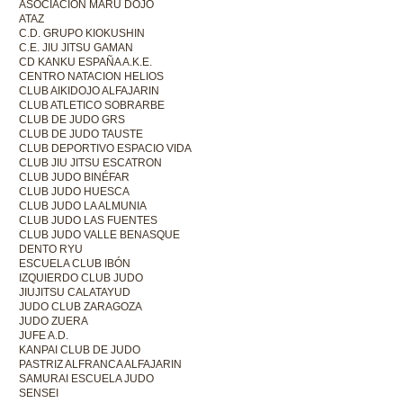
ASOCIACIÓN MARU DOJO
ATAZ
C.D. GRUPO KIOKUSHIN
C.E. JIU JITSU GAMAN
CD KANKU ESPAÑA A.K.E.
CENTRO NATACION HELIOS
CLUB AIKIDOJO ALFAJARIN
CLUB ATLETICO SOBRARBE
CLUB DE JUDO GRS
CLUB DE JUDO TAUSTE
CLUB DEPORTIVO ESPACIO VIDA
CLUB JIU JITSU ESCATRON
CLUB JUDO BINÉFAR
CLUB JUDO HUESCA
CLUB JUDO LA ALMUNIA
CLUB JUDO LAS FUENTES
CLUB JUDO VALLE BENASQUE
DENTO RYU
ESCUELA CLUB IBÓN
IZQUIERDO CLUB JUDO
JIUJITSU CALATAYUD
JUDO CLUB ZARAGOZA
JUDO ZUERA
JUFE A.D.
KANPAI CLUB DE JUDO
PASTRIZ ALFRANCA ALFAJARIN
SAMURAI ESCUELA JUDO
SENSEI