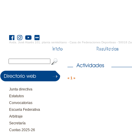
Avda. José Atarés 101. planta semisótano - Casa de Federaciones Deportivas - 50018 Za
«
1
»
Junta directiva
Estatutos
Convocatorias
Escuela Federativa
Arbitraje
Secretaría
Cuotas 2025-26