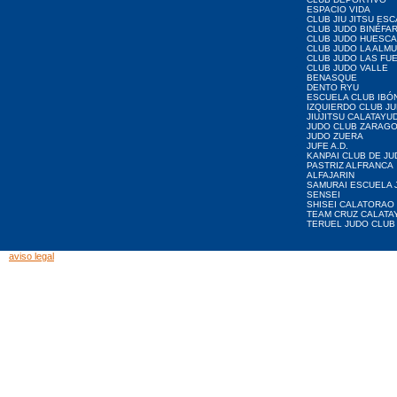
ESPACIO VIDA
CLUB JIU JITSU ES
CLUB JUDO BINÉFA
CLUB JUDO HUESCA
CLUB JUDO LA ALMU
CLUB JUDO LAS FU
CLUB JUDO VALLE
BENASQUE
DENTO RYU
ESCUELA CLUB IBÓ
IZQUIERDO CLUB J
JIUJITSU CALATAYU
JUDO CLUB ZARAG
JUDO ZUERA
JUFE A.D.
KANPAI CLUB DE JU
PASTRIZ ALFRANCA
ALFAJARIN
SAMURAI ESCUELA 
SENSEI
SHISEI CALATORAO
TEAM CRUZ CALATA
TERUEL JUDO CLUB
aviso legal