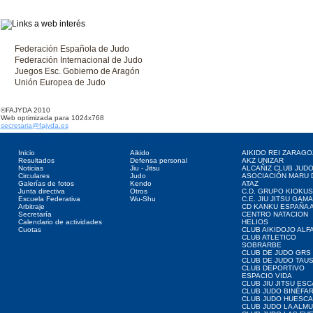
Federación Española de Judo
Federación Internacional de Judo
Juegos Esc. Gobierno de Aragón
Unión Europea de Judo
©FAJYDA 2010
Web optimizada para 1024x768
secretaria@fajyda.es
Directorio web
Deportes asociados
Clubes web
Inicio
Aikido
AIKIDO REI ZARAGO
Resultados
Defensa personal
AKZ UNIZAR
Noticias
Jiu - Jitsu
ALCAÑIZ CLUB JUD
Circulares
Judo
ASOCIACIÓN MARU 
Galerías de fotos
Kendo
ATAZ
Junta directiva
Otros
C.D. GRUPO KIOKUS
Escuela Federativa
Wu-Shu
C.E. JIU JITSU GAM
Arbitraje
CD KANKU ESPAÑA A
Secretaría
CENTRO NATACION
Calendario de actividades
HELIOS
Cuotas
CLUB AIKIDOJO ALF
CLUB ATLETICO
SOBRARBE
CLUB DE JUDO GRS
CLUB DE JUDO TAU
CLUB DEPORTIVO
ESPACIO VIDA
CLUB JIU JITSU ES
CLUB JUDO BINÉFA
CLUB JUDO HUESCA
CLUB JUDO LA ALMU