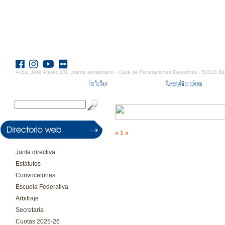
Avda. José Atarés 101. planta semisótano - Casa de Federaciones Deportivas - 50018 Za
«
1
»
Junta directiva
Estatutos
Convocatorias
Escuela Federativa
Arbitraje
Secretaría
Cuotas 2025-26