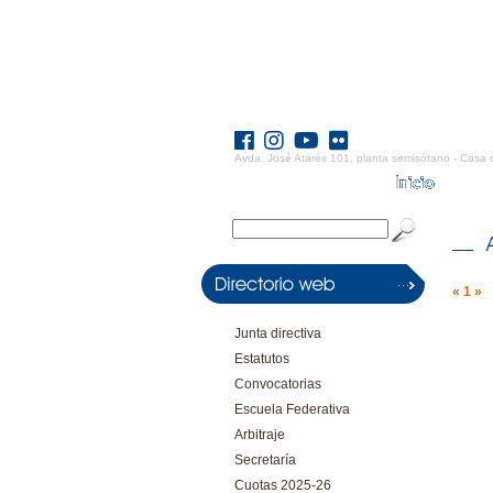
Avda. José Atarés 101. planta semisótano - Casa 
«
1
»
Junta directiva
Estatutos
Convocatorias
Escuela Federativa
Arbitraje
Secretaría
Cuotas 2025-26