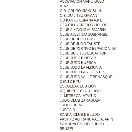
ASOCIACIÓN MARU DOJO
ATAZ
C.D. GRUPO KIOKUSHIN
C.E. JIU JITSU GAMAN
CD KANKU ESPAÑA A.K.E.
CENTRO NATACION HELIOS
CLUB AIKIDOJO ALFAJARIN
CLUB ATLETICO SOBRARBE
CLUB DE JUDO GRS
CLUB DE JUDO TAUSTE
CLUB DEPORTIVO ESPACIO VIDA
CLUB JIU JITSU ESCATRON
CLUB JUDO BINÉFAR
CLUB JUDO HUESCA
CLUB JUDO LA ALMUNIA
CLUB JUDO LAS FUENTES
CLUB JUDO VALLE BENASQUE
DENTO RYU
ESCUELA CLUB IBÓN
IZQUIERDO CLUB JUDO
JIUJITSU CALATAYUD
JUDO CLUB ZARAGOZA
JUDO ZUERA
JUFE A.D.
KANPAI CLUB DE JUDO
PASTRIZ ALFRANCA ALFAJARIN
SAMURAI ESCUELA JUDO
SENSEI