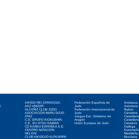
Clubes web
Web de interés
Federaciones
AIKIDO REI ZARAGOZA
Federación Española de
Andaluza
l
AKZ UNIZAR
Judo
Asturiana
ALCAÑIZ CLUB JUDO
Federación Internacional de
Balear
ASOCIACIÓN MARU DOJO
Judo
Cántabra
ATAZ
Juegos Esc. Gobierno de
Castellan
C.D. GRUPO KIOKUSHIN
Aragón
Castellan
C.E. JIU JITSU GAMAN
Unión Europea de Judo
Catalana
CD KANKU ESPAÑA A.K.E.
Gallega
CENTRO NATACION
Extremeñ
HELIOS
Madrileña
CLUB AIKIDOJO ALFAJARIN
Murciana