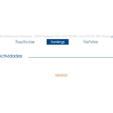
de Federaciones Deportivas - 50018 Zaragoza Tfno.: 976 730 809 - Fax: 976 521 905 | Email:
se
5/6/2025