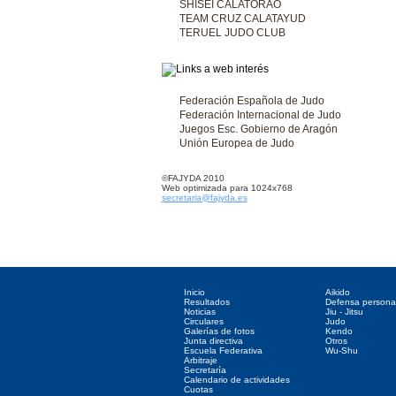
SHISEI CALATORAO
TEAM CRUZ CALATAYUD
TERUEL JUDO CLUB
Federación Española de Judo
Federación Internacional de Judo
Juegos Esc. Gobierno de Aragón
Unión Europea de Judo
©FAJYDA 2010
Web optimizada para 1024x768
secretaria@fajyda.es
Directorio web
Deportes asociados
Inicio
Aikido
Resultados
Defensa persona
Noticias
Jiu - Jitsu
Circulares
Judo
Galerías de fotos
Kendo
Junta directiva
Otros
Escuela Federativa
Wu-Shu
Arbitraje
Secretaría
Calendario de actividades
Cuotas