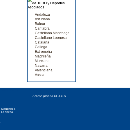
Andaluza
Asturiana
Balear
Cántabra
Castellano Manchega
Castellano Leonesa
Catalana
Gallega
Extremeña
Madrileña
Murciana
Navarra
Valenciana
Vasca
 Autonómicas
Acceso CLUBES
Acceso privado CLUBES
o Manchega
o Leonesa
a