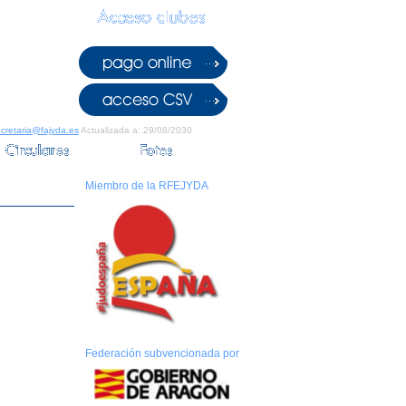
cretaria@fajyda.es
Actualizada a: 29/08/2030
Miembro de la RFEJYDA
Federación subvencionada por