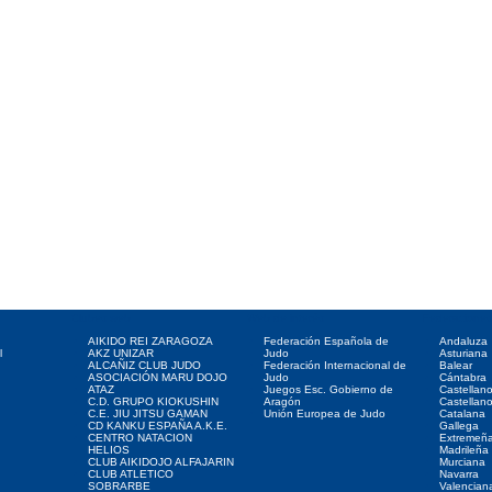
Clubes web
Web de interés
Federaciones
AIKIDO REI ZARAGOZA
Federación Española de
Andaluza
l
AKZ UNIZAR
Judo
Asturiana
ALCAÑIZ CLUB JUDO
Federación Internacional de
Balear
ASOCIACIÓN MARU DOJO
Judo
Cántabra
ATAZ
Juegos Esc. Gobierno de
Castellan
C.D. GRUPO KIOKUSHIN
Aragón
Castellan
C.E. JIU JITSU GAMAN
Unión Europea de Judo
Catalana
CD KANKU ESPAÑA A.K.E.
Gallega
CENTRO NATACION
Extremeñ
HELIOS
Madrileña
CLUB AIKIDOJO ALFAJARIN
Murciana
CLUB ATLETICO
Navarra
SOBRARBE
Valencian