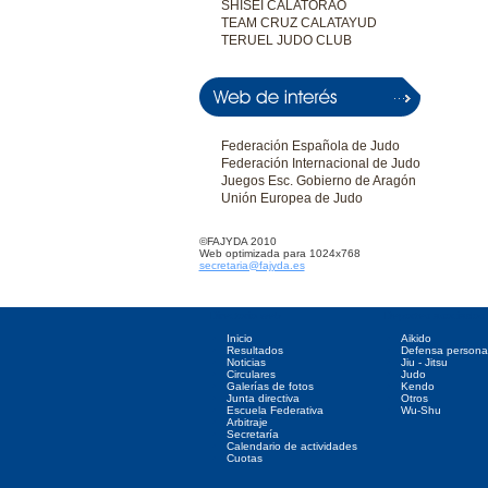
SHISEI CALATORAO
TEAM CRUZ CALATAYUD
TERUEL JUDO CLUB
Federación Española de Judo
Federación Internacional de Judo
Juegos Esc. Gobierno de Aragón
Unión Europea de Judo
©FAJYDA 2010
Web optimizada para 1024x768
secretaria@fajyda.es
Directorio web
Deportes asociados
Inicio
Aikido
Resultados
Defensa persona
Noticias
Jiu - Jitsu
Circulares
Judo
Galerías de fotos
Kendo
Junta directiva
Otros
Escuela Federativa
Wu-Shu
Arbitraje
Secretaría
Calendario de actividades
Cuotas