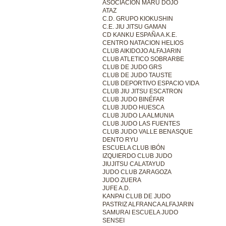
ASOCIACIÓN MARU DOJO
ATAZ
C.D. GRUPO KIOKUSHIN
C.E. JIU JITSU GAMAN
CD KANKU ESPAÑA A.K.E.
CENTRO NATACION HELIOS
CLUB AIKIDOJO ALFAJARIN
CLUB ATLETICO SOBRARBE
CLUB DE JUDO GRS
CLUB DE JUDO TAUSTE
CLUB DEPORTIVO ESPACIO VIDA
CLUB JIU JITSU ESCATRON
CLUB JUDO BINÉFAR
CLUB JUDO HUESCA
CLUB JUDO LA ALMUNIA
CLUB JUDO LAS FUENTES
CLUB JUDO VALLE BENASQUE
DENTO RYU
ESCUELA CLUB IBÓN
IZQUIERDO CLUB JUDO
JIUJITSU CALATAYUD
JUDO CLUB ZARAGOZA
JUDO ZUERA
JUFE A.D.
KANPAI CLUB DE JUDO
PASTRIZ ALFRANCA ALFAJARIN
SAMURAI ESCUELA JUDO
SENSEI