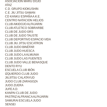
ASOCIACIÓN MARU DOJO
ATAZ
C.D. GRUPO KIOKUSHIN
C.E. JIU JITSU GAMAN
CD KANKU ESPAÑA A.K.E.
CENTRO NATACION HELIOS
CLUB AIKIDOJO ALFAJARIN
CLUB ATLETICO SOBRARBE
CLUB DE JUDO GRS
CLUB DE JUDO TAUSTE
CLUB DEPORTIVO ESPACIO VIDA
CLUB JIU JITSU ESCATRON
CLUB JUDO BINÉFAR
CLUB JUDO HUESCA
CLUB JUDO LA ALMUNIA
CLUB JUDO LAS FUENTES
CLUB JUDO VALLE BENASQUE
DENTO RYU
ESCUELA CLUB IBÓN
IZQUIERDO CLUB JUDO
JIUJITSU CALATAYUD
JUDO CLUB ZARAGOZA
JUDO ZUERA
JUFE A.D.
KANPAI CLUB DE JUDO
PASTRIZ ALFRANCA ALFAJARIN
SAMURAI ESCUELA JUDO
SENSEI