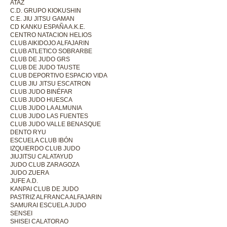
ATAZ
C.D. GRUPO KIOKUSHIN
C.E. JIU JITSU GAMAN
CD KANKU ESPAÑA A.K.E.
CENTRO NATACION HELIOS
CLUB AIKIDOJO ALFAJARIN
CLUB ATLETICO SOBRARBE
CLUB DE JUDO GRS
CLUB DE JUDO TAUSTE
CLUB DEPORTIVO ESPACIO VIDA
CLUB JIU JITSU ESCATRON
CLUB JUDO BINÉFAR
CLUB JUDO HUESCA
CLUB JUDO LA ALMUNIA
CLUB JUDO LAS FUENTES
CLUB JUDO VALLE BENASQUE
DENTO RYU
ESCUELA CLUB IBÓN
IZQUIERDO CLUB JUDO
JIUJITSU CALATAYUD
JUDO CLUB ZARAGOZA
JUDO ZUERA
JUFE A.D.
KANPAI CLUB DE JUDO
PASTRIZ ALFRANCA ALFAJARIN
SAMURAI ESCUELA JUDO
SENSEI
SHISEI CALATORAO