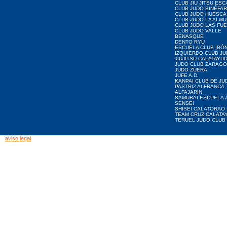
CLUB JIU JITSU ES
CLUB JUDO BINÉFA
CLUB JUDO HUESCA
CLUB JUDO LA ALMU
CLUB JUDO LAS FU
CLUB JUDO VALLE
BENASQUE
DENTO RYU
ESCUELA CLUB IBÓ
IZQUIERDO CLUB J
JIUJITSU CALATAYU
JUDO CLUB ZARAG
JUDO ZUERA
JUFE A.D.
KANPAI CLUB DE JU
PASTRIZ ALFRANCA
ALFAJARIN
SAMURAI ESCUELA 
SENSEI
SHISEI CALATORAO
TEAM CRUZ CALATA
TERUEL JUDO CLUB
aviso legal