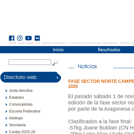
Avda. José Atarés 101. planta semisótano - Casa de Federaciones Deportivas - 50018 Za
FASE SECTOR NORTE CAMP
2025
Junta directiva
El pasado sábado 1 de nov
Estatutos
edición de la fase sector 
Convocatorias
por parte de la Aragonesa ob
Escuela Federativa
Arbitraje
Clasificados a la fase final:
Secretaría
-57kg Joane Buldain (CN He
Cuotas 2025-26