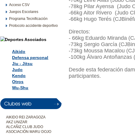
-70kg Leire Alias (Judo Cl
Acceso CSV
-78kg Pilar Ayensa (Judo 
Juegos Escolares
-66kg Aitor Rivero (Judo C
-66kg Hugo Terés (CJBinéf
Programa Tecnificación
Protocolo accidente deportivo
Directos:
- 66kg Eduardo Miranda (
-73kg Sergio García (CJBin
-73kg Moussa Macalou (CJ
Aikido
-100kg Álvaro Antoñanzas
Defensa personal
Jiu - Jitsu
Desde esta federación dam
Judo
participantes.
Kendo
Otros
Wu-Shu
AIKIDO REI ZARAGOZA
AKZ UNIZAR
ALCAÑIZ CLUB JUDO
ASOCIACIÓN MARU DOJO