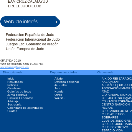
TEAM CRUZ CALATAYUD
TERUEL JUDO CLUB
Federación Española de Judo
Federación Internacional de Judo
Juegos Esc. Gobierno de Aragón
Unión Europea de Judo
©FAJYDA 2010
Web optimizada para 1024x768
secretaria@fajyda.es
Directorio web
Deportes asociados
Clubes web
Inicio
Aikido
AIKIDO REI ZARAGO
Resultados
Defensa personal
AKZ UNIZAR
Noticias
Jiu - Jitsu
ALCAÑIZ CLUB JUD
Circulares
Judo
ASOCIACIÓN MARU 
Galerías de fotos
Kendo
ATAZ
Junta directiva
Otros
C.D. GRUPO KIOKUS
Escuela Federativa
Wu-Shu
C.E. JIU JITSU GAM
Arbitraje
CD KANKU ESPAÑA A
Secretaría
CENTRO NATACION
Calendario de actividades
HELIOS
Cuotas
CLUB AIKIDOJO ALF
CLUB ATLETICO
SOBRARBE
CLUB DE JUDO GRS
CLUB DE JUDO TAU
CLUB DEPORTIVO
ESPACIO VIDA