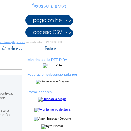
cretaria@fajyda.es
Actualizada a: 29/08/2030
Miembro de la RFEJYDA
Federación subvencionada por
Patrocinadores
portivas
bre-
izar a
ración.