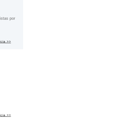
istas por
icia >>
icia >>