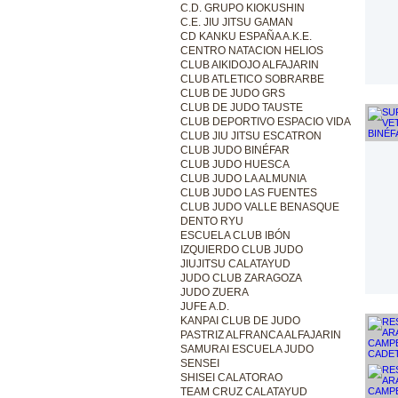
C.D. GRUPO KIOKUSHIN
C.E. JIU JITSU GAMAN
CD KANKU ESPAÑA A.K.E.
CENTRO NATACION HELIOS
CLUB AIKIDOJO ALFAJARIN
CLUB ATLETICO SOBRARBE
CLUB DE JUDO GRS
CLUB DE JUDO TAUSTE
CLUB DEPORTIVO ESPACIO VIDA
CLUB JIU JITSU ESCATRON
CLUB JUDO BINÉFAR
CLUB JUDO HUESCA
CLUB JUDO LA ALMUNIA
CLUB JUDO LAS FUENTES
CLUB JUDO VALLE BENASQUE
DENTO RYU
ESCUELA CLUB IBÓN
IZQUIERDO CLUB JUDO
JIUJITSU CALATAYUD
JUDO CLUB ZARAGOZA
JUDO ZUERA
JUFE A.D.
KANPAI CLUB DE JUDO
PASTRIZ ALFRANCA ALFAJARIN
SAMURAI ESCUELA JUDO
SENSEI
SHISEI CALATORAO
TEAM CRUZ CALATAYUD