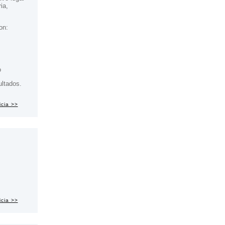
ia,
on:
o
ultados.
icia >>
icia >>