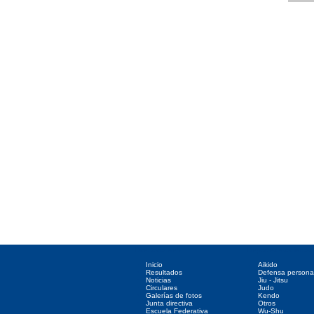
Directorio web
Deportes asociados
Inicio
Aikido
Resultados
Defensa persona
Noticias
Jiu - Jitsu
Circulares
Judo
Galerías de fotos
Kendo
Junta directiva
Otros
Escuela Federativa
Wu-Shu