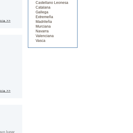
Castellano Leonesa
Catalana
Gallega
Extremeña
icia >>
Madrileña
Murciana
Navarra
Valenciana
Vasca
icia >>
vo lugar