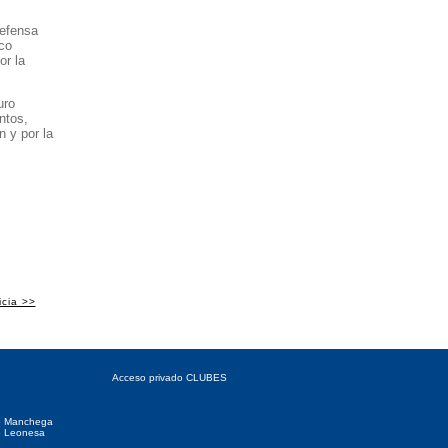
Defensa
co
or la
uro
ntos,
 y por la
icia >>
 Autonómicas
Acceso CLUBES
Acceso privado CLUBES
o Manchega
o Leonesa