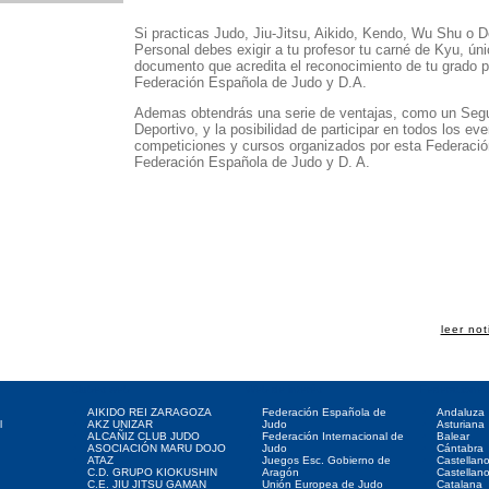
Si practicas Judo, Jiu-Jitsu, Aikido, Kendo, Wu Shu o 
Personal debes exigir a tu profesor tu carné de Kyu, úni
documento que acredita el reconocimiento de tu grado p
Federación Española de Judo y D.A.
Ademas obtendrás una serie de ventajas, como un Seg
Deportivo, y la posibilidad de participar en todos los eve
competiciones y cursos organizados por esta Federación
Federación Española de Judo y D. A.
leer not
Clubes web
Web de interés
Federaciones
AIKIDO REI ZARAGOZA
Federación Española de
Andaluza
l
AKZ UNIZAR
Judo
Asturiana
ALCAÑIZ CLUB JUDO
Federación Internacional de
Balear
ASOCIACIÓN MARU DOJO
Judo
Cántabra
ATAZ
Juegos Esc. Gobierno de
Castellan
C.D. GRUPO KIOKUSHIN
Aragón
Castellan
C.E. JIU JITSU GAMAN
Unión Europea de Judo
Catalana