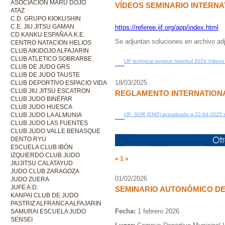
ASOCIACIÓN MARU DOJO
VÍDEOS SEMINARIO INTERNA
ATAZ
C.D. GRUPO KIOKUSHIN
C.E. JIU JITSU GAMAN
https://referee.ijf.org/app/index.html
CD KANKU ESPAÑA A.K.E.
Se adjuntan soluciones en archivo adj
CENTRO NATACION HELIOS
CLUB AIKIDOJO ALFAJARIN
CLUB ATLETICO SOBRARBE
IJF technical seminar Istanbul 2024 Videos
CLUB DE JUDO GRS
CLUB DE JUDO TAUSTE
18/03/2025
CLUB DEPORTIVO ESPACIO VIDA
CLUB JIU JITSU ESCATRON
REGLAMENTO INTERNATIONA
CLUB JUDO BINÉFAR
CLUB JUDO HUESCA
IJF_SOR (ENG) actualizado a 22-04-2025 sol
CLUB JUDO LA ALMUNIA
CLUB JUDO LAS FUENTES
CLUB JUDO VALLE BENASQUE
DENTO RYU
ESCUELA CLUB IBÓN
IZQUIERDO CLUB JUDO
«
1
»
JIUJITSU CALATAYUD
JUDO CLUB ZARAGOZA
01/02/2026
JUDO ZUERA
JUFE A.D.
SEMINARIO AUTONÓMICO DE
KANPAI CLUB DE JUDO
PASTRIZ ALFRANCA ALFAJARIN
Fecha:
1 febrero 2026
SAMURAI ESCUELA JUDO
SENSEI