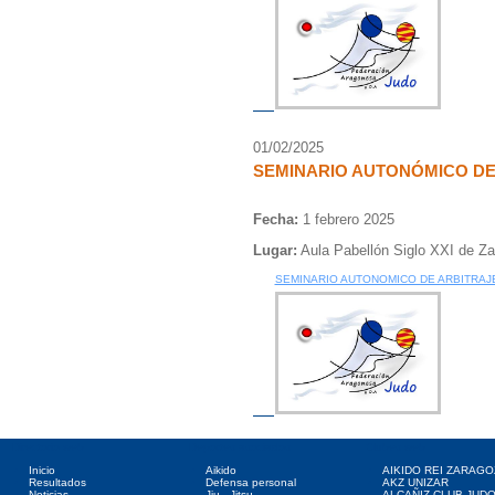
01/02/2025
SEMINARIO AUTONÓMICO DE
Fecha:
1 febrero 2025
Lugar:
Aula Pabellón Siglo XXI de Z
SEMINARIO AUTONOMICO DE ARBITRAJE
Directorio web
Deportes asociados
Clubes web
Inicio
Aikido
AIKIDO REI ZARAGO
Resultados
Defensa personal
AKZ UNIZAR
Noticias
Jiu - Jitsu
ALCAÑIZ CLUB JUD