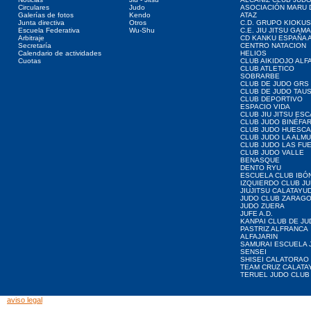
Circulares
Judo
ASOCIACIÓN MARU 
Galerías de fotos
Kendo
ATAZ
Junta directiva
Otros
C.D. GRUPO KIOKUS
Escuela Federativa
Wu-Shu
C.E. JIU JITSU GAM
Arbitraje
CD KANKU ESPAÑA A
Secretaría
CENTRO NATACION
Calendario de actividades
HELIOS
Cuotas
CLUB AIKIDOJO ALF
CLUB ATLETICO
SOBRARBE
CLUB DE JUDO GRS
CLUB DE JUDO TAU
CLUB DEPORTIVO
ESPACIO VIDA
CLUB JIU JITSU ES
CLUB JUDO BINÉFA
CLUB JUDO HUESCA
CLUB JUDO LA ALMU
CLUB JUDO LAS FU
CLUB JUDO VALLE
BENASQUE
DENTO RYU
ESCUELA CLUB IBÓ
IZQUIERDO CLUB J
JIUJITSU CALATAYU
JUDO CLUB ZARAG
JUDO ZUERA
JUFE A.D.
KANPAI CLUB DE JU
PASTRIZ ALFRANCA
ALFAJARIN
SAMURAI ESCUELA 
SENSEI
SHISEI CALATORAO
TEAM CRUZ CALATA
TERUEL JUDO CLUB
aviso legal