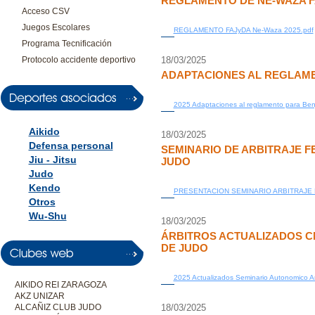
REGLAMENTO DE NE-WAZA 
Acceso CSV
Juegos Escolares
REGLAMENTO FAJyDA Ne-Waza 2025.pdf
Programa Tecnificación
Protocolo accidente deportivo
18/03/2025
ADAPTACIONES AL REGLAME
2025 Adaptaciones al reglamento para Benj
Aikido
18/03/2025
Defensa personal
SEMINARIO DE ARBITRAJE 
Jiu - Jitsu
JUDO
Judo
Kendo
PRESENTACION SEMINARIO ARBITRAJE 
Otros
Wu-Shu
18/03/2025
ÁRBITROS ACTUALIZADOS 
DE JUDO
2025 Actualizados Seminario Autonomico 
AIKIDO REI ZARAGOZA
AKZ UNIZAR
ALCAÑIZ CLUB JUDO
18/03/2025