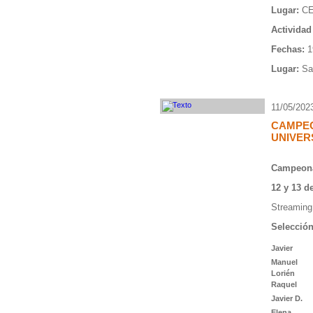
Lugar:
CE
Actividad
Fechas:
1
Lugar:
San
11/05/202
CAMPE
UNIVER
Campeona
12 y 13 
Streaming:
Selecció
Javier
Manuel
Lorién
Raquel
Javier D.
Elena