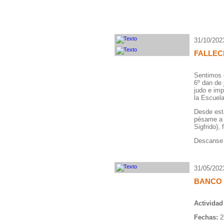
31/10/202
FALLEC
Sentimos 
6º dan de 
judo e im
la Escuel
Desde est
pésame a 
Sigfrido),
Descanse 
31/05/202
BANCO 
Actividad
Fechas:
2