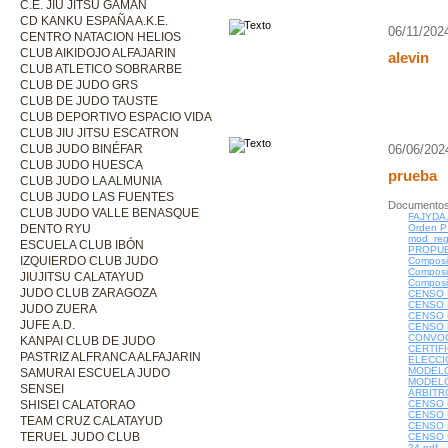
C.E. JIU JITSU GAMAN
CD KANKU ESPAÑA A.K.E.
06/11/202
CENTRO NATACION HELIOS
CLUB AIKIDOJO ALFAJARIN
alevin
CLUB ATLETICO SOBRARBE
CLUB DE JUDO GRS
CLUB DE JUDO TAUSTE
CLUB DEPORTIVO ESPACIO VIDA
CLUB JIU JITSU ESCATRON
CLUB JUDO BINÉFAR
06/06/202
CLUB JUDO HUESCA
prueba
CLUB JUDO LA ALMUNIA
CLUB JUDO LAS FUENTES
Documentos
CLUB JUDO VALLE BENASQUE
FAJYDA.
DENTO RYU
Orden P
mod_reg
ESCUELA CLUB IBÓN
PROPUE
IZQUIERDO CLUB JUDO
Composi
Composi
JIUJITSU CALATAYUD
Composi
JUDO CLUB ZARAGOZA
CENSO 
CENSO 
JUDO ZUERA
CENSO 
JUFE A.D.
CENSO 
CONVOC
KANPAI CLUB DE JUDO
CERTIF
PASTRIZ ALFRANCA ALFAJARIN
ELECCI
MODELO
SAMURAI ESCUELA JUDO
MODELO
SENSEI
ARBITR
SHISEI CALATORAO
CENSO 
CENSO 
TEAM CRUZ CALATAYUD
CENSO 
TERUEL JUDO CLUB
CENSO 
24.pdf