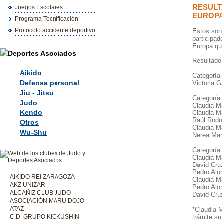
RESUL
Juegos Escolares
EUROPA 
Programa Tecnificación
Protocolo accidente deportivo
Estos son
participad
Europa qu
Resultados
Aikido
Categoría
Defensa personal
Victoria 
Jiu - Jitsu
Categoría 
Judo
Claudia M
Kendo
Claudia M
Raúl Rodr
Otros
Claudia M
Wu-Shu
Nerea Mar
Categoría
Claudia 
David Cru
Pedro Alo
AIKIDO REI ZARAGOZA
Claudia M
AKZ UNIZAR
Pedro Alo
ALCAÑIZ CLUB JUDO
David Cru
ASOCIACIÓN MARU DOJO
ATAZ
*Claudia M
C.D. GRUPO KIOKUSHIN
trámite su