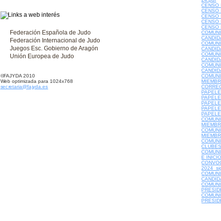
CENSO 
CENSO 
CENSO 
CENSO 
CENSO 
Federación Española de Judo
COMUNI
CANDID
Federación Internacional de Judo
COMUNI
Juegos Esc. Gobierno de Aragón
CANDID
COMUNI
Unión Europea de Judo
CANDID
COMUNI
CANDID
©FAJYDA 2010
COMUNI
Web optimizada para 1024x768
MIEMBR
secretaria@fajyda.es
CORREO
PAPELE
PAPELE
PAPELE
PAPELE
PAPELE
COMUNI
MIEMBR
COMUNI
MIEMBR
COMUNI
CLUBES
COMUNI
E INIC
CONVOC
2024_si
COMUNI
CANDID
COMUNI
PRESIDE
COMUNI
PRESIDE