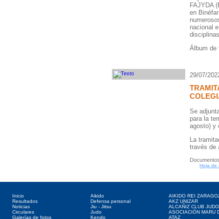
FAJYDA (F
en Binéfar
numerosos
nacional e
disciplina
Álbum de 
29/07/202
TRAMIT
COLEGI
Se adjunta
para la t
agosto) y 
La tramita
través de 
Documentos
Hoja de
Directorio web
Deportes asociados
Clubes web
Inicio
Aikido
AIKIDO REI ZARAGO
Resultados
Defensa personal
AKZ UNIZAR
Noticias
Jiu - Jitsu
ALCAÑIZ CLUB JUD
Circulares
Judo
ASOCIACIÓN MARU 
Galerías de fotos
Kendo
ATAZ