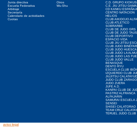
Junta directiva
Otros
C.D. GRUPO KIOKUS
Escuela Federativa
Wu-Shu
C.E. JIU JITSU GAM
Arbitraje
CD KANKU ESPAÑA A
Secretaría
CENTRO NATACION
Calendario de actividades
HELIOS
Cuotas
CLUB AIKIDOJO ALF
CLUB ATLETICO
SOBRARBE
CLUB DE JUDO GRS
CLUB DE JUDO TAU
CLUB DEPORTIVO
ESPACIO VIDA
CLUB JIU JITSU ES
CLUB JUDO BINÉFA
CLUB JUDO HUESCA
CLUB JUDO LA ALMU
CLUB JUDO LAS FU
CLUB JUDO VALLE
BENASQUE
DENTO RYU
ESCUELA CLUB IBÓ
IZQUIERDO CLUB J
JIUJITSU CALATAYU
JUDO CLUB ZARAG
JUDO ZUERA
JUFE A.D.
KANPAI CLUB DE JU
PASTRIZ ALFRANCA
ALFAJARIN
SAMURAI ESCUELA 
SENSEI
SHISEI CALATORAO
TEAM CRUZ CALATA
TERUEL JUDO CLUB
aviso legal