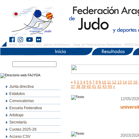
Avda. José Atarés 101. planta semisótano - Casa de Federaciones Deportivas - 50018 Za
«
1
2
3
4
5
6
7
8
9
10
11
12
13
14
15
16
Junta directiva
37
38
39
40
41
42
43
44
»
Estatutos
12/05/202
Convocatorias
universi
Escuela Federativa
Arbitraje
Secretaría
Cuotas 2025-26
20/03/202
Acceso CSV