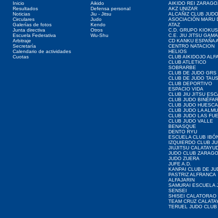
Inicio
Aikido
AIKIDO REI ZARAGO
Resultados
Defensa personal
AKZ UNIZAR
Noticias
Jiu - Jitsu
ALCAÑIZ CLUB JUD
Circulares
Judo
ASOCIACIÓN MARU 
Galerías de fotos
Kendo
ATAZ
Junta directiva
Otros
C.D. GRUPO KIOKUS
Escuela Federativa
Wu-Shu
C.E. JIU JITSU GAM
Arbitraje
CD KANKU ESPAÑA A
Secretaría
CENTRO NATACION
Calendario de actividades
HELIOS
Cuotas
CLUB AIKIDOJO ALF
CLUB ATLETICO
SOBRARBE
CLUB DE JUDO GRS
CLUB DE JUDO TAU
CLUB DEPORTIVO
ESPACIO VIDA
CLUB JIU JITSU ES
CLUB JUDO BINÉFA
CLUB JUDO HUESCA
CLUB JUDO LA ALMU
CLUB JUDO LAS FU
CLUB JUDO VALLE
BENASQUE
DENTO RYU
ESCUELA CLUB IBÓ
IZQUIERDO CLUB J
JIUJITSU CALATAYU
JUDO CLUB ZARAG
JUDO ZUERA
JUFE A.D.
KANPAI CLUB DE JU
PASTRIZ ALFRANCA
ALFAJARIN
SAMURAI ESCUELA 
SENSEI
SHISEI CALATORAO
TEAM CRUZ CALATA
TERUEL JUDO CLUB