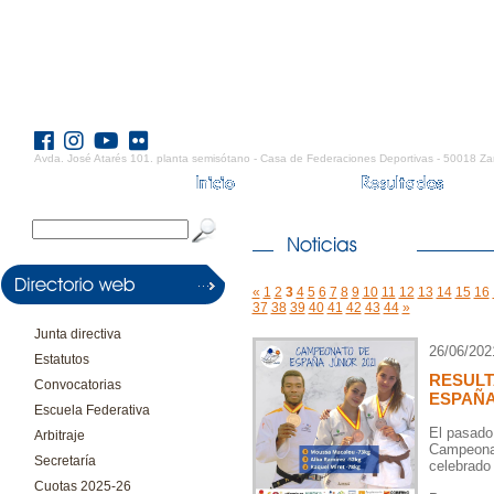
Avda. José Atarés 101. planta semisótano - Casa de Federaciones Deportivas - 50018 Za
«
1
2
3
4
5
6
7
8
9
10
11
12
13
14
15
16
37
38
39
40
41
42
43
44
»
Junta directiva
26/06/202
Estatutos
RESUL
Convocatorias
ESPAÑA
Escuela Federativa
El pasado 
Arbitraje
Campeonat
Secretaría
celebrado 
Cuotas 2025-26