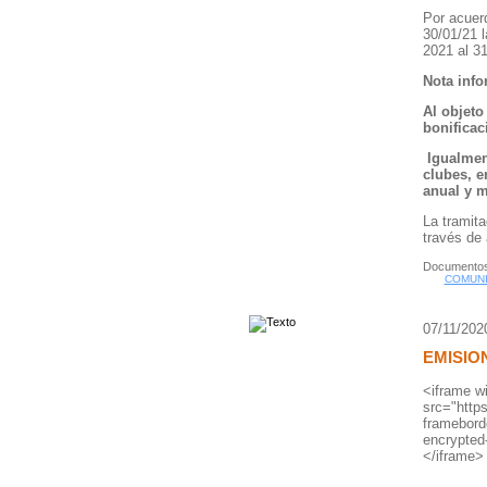
Por acuer
30/01/21 l
2021 al 3
Nota info
Al objeto
bonificac
Igualment
clubes, e
anual y m
La tramita
través de 
Documentos
COMUNI
07/11/202
EMISIO
<iframe w
src="htt
frameborde
encrypted-
</iframe>