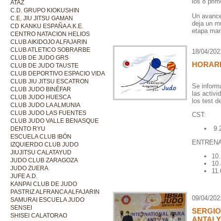
los 8 prim
ATAZ
C.D. GRUPO KIOKUSHIN
Un avance
C.E. JIU JITSU GAMAN
deja un mu
CD KANKU ESPAÑA A.K.E.
etapa mar
CENTRO NATACION HELIOS
CLUB AIKIDOJO ALFAJARIN
CLUB ATLETICO SOBRARBE
18/04/202
CLUB DE JUDO GRS
HORARI
CLUB DE JUDO TAUSTE
CLUB DEPORTIVO ESPACIO VIDA
CLUB JIU JITSU ESCATRON
Se informa
CLUB JUDO BINÉFAR
las activi
CLUB JUDO HUESCA
los test d
CLUB JUDO LA ALMUNIA
CLUB JUDO LAS FUENTES
CST:
CLUB JUDO VALLE BENASQUE
9.2
DENTO RYU
ESCUELA CLUB IBÓN
ENTRENA
IZQUIERDO CLUB JUDO
JIUJITSU CALATAYUD
10.
JUDO CLUB ZARAGOZA
10.
JUDO ZUERA
11.
JUFE A.D.
KANPAI CLUB DE JUDO
PASTRIZ ALFRANCA ALFAJARIN
09/04/202
SAMURAI ESCUELA JUDO
SENSEI
SERGIO
SHISEI CALATORAO
ANTALY