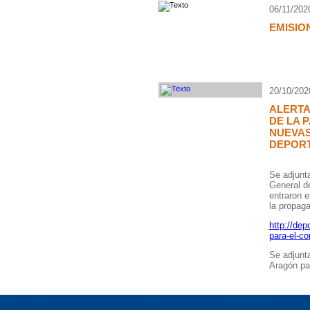
06/11/202
EMISIO
20/10/202
ALERTA
DE LA 
NUEVAS
DEPORT
Se adjunta
General d
entraron e
la propaga
http://dep
para-el-co
Se adjunta
Aragón par
Directorio web
Deportes asociados
Clubes web