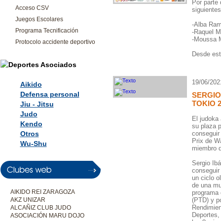
Por parte 
Acceso CSV
siguientes
Juegos Escolares
-Alba Ram
Programa Tecnificación
-Raquel Mi
-Moussa M
Protocolo accidente deportivo
Desde esta
19/06/202
Aikido
Defensa personal
SERGIO
TOKIO 2
Jiu - Jitsu
Judo
El judoka
Kendo
su plaza p
Otros
conseguir
Prix de W
Wu-Shu
miembro d
Sergio Ib
conseguir
un ciclo 
de una muy
AIKIDO REI ZARAGOZA
programa d
AKZ UNIZAR
(PTD) y p
Rendimien
ALCAÑIZ CLUB JUDO
Deportes, 
ASOCIACIÓN MARU DOJO