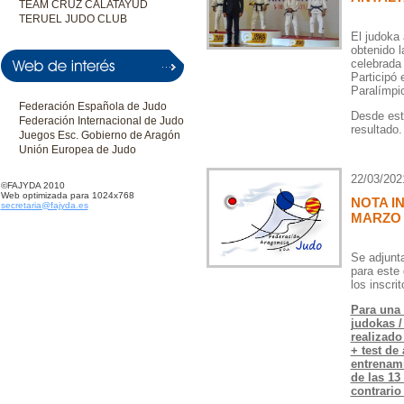
TEAM CRUZ CALATAYUD
TERUEL JUDO CLUB
El judoka
obtenido l
celebrada 
Participó
Paralímpi
Federación Española de Judo
Desde est
Federación Internacional de Judo
resultado.
Juegos Esc. Gobierno de Aragón
Unión Europea de Judo
22/03/202
©FAJYDA 2010
Web optimizada para 1024x768
NOTA I
secretaria@fajyda.es
MARZO
Se adjunt
para este
los inscri
Para una 
judokas /
realizado
+ test de
entrenami
de las 13
contrario