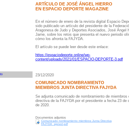
ARTÍCULO DE JOSÉ ÁNGEL HIERRO
EN ESPACIO DEPORTE MAGAZINE
En el número de enero de la revista digital Espacio Dep
sido publicado un artículo del presidente de la Federaci
Aragonesa de Judo y Deportes Asociados, José Ángel H
Jarne, sobre los retos que presenta el nuevo periodo ol
cómo los afronta la FAJYDA.
El artículo se puede leer desde este enlace:
https://espaciodeporte.online/wp-
content/uploads/2021/01/ESPACIO-DEPORTE-3.pdf
23/12/2020
COMUNICADO NOMBRAMIENTO
MIEMBROS JUNTA DIRECTIVA FAJYDA
Se adjunta comunicado de nombramiento de miembros d
directiva de la FAJYDA por el presidente a fecha 23 de 
de 2020.
Documentos adjuntos
Comunicado nombramiento miembros Junta Directiva
FAJYDA_signed.pdf