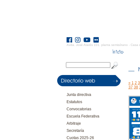
Avda. José Atarés 101. planta semisótano - Casa 
«
1
2
3
37
38
Junta directiva
Estatutos
Convocatorias
Escuela Federativa
Arbitraje
Secretaría
Cuotas 2025-26