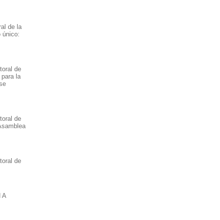
al de la
 único:
toral de
para la
se
toral de
 Asamblea
toral de
 A