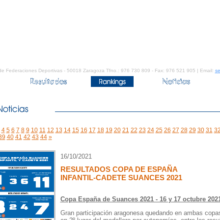
de Federaciones Deportivas - 50018 Zaragoza Tfno.: 976 730 809 - Fax: 976 521 905 | Email:
se
4
5
6
7
8
9
10
11
12
13
14
15
16
17
18
19
20
21
22
23
24
25
26
27
28
29
30
31
3
39
40
41
42
43
44
»
16/10/2021
RESULTADOS COPA DE ESPAÑA
INFANTIL-CADETE SUANCES 2021
Copa España de Suances 2021 - 16 y 17 octubre 202
Gran participación aragonesa quedando en ambas copa