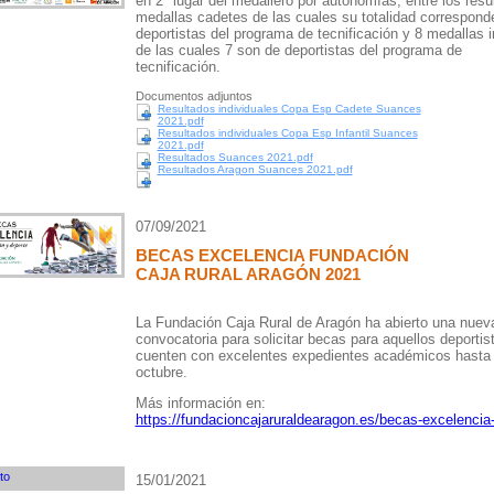
en 2º lugar del medallero por autonomías, entre los resu
medallas cadetes de las cuales su totalidad correspond
deportistas del programa de tecnificación y 8 medallas i
de las cuales 7 son de deportistas del programa de
tecnificación.
Documentos adjuntos
Resultados individuales Copa Esp Cadete Suances
2021.pdf
Resultados individuales Copa Esp Infantil Suances
2021.pdf
Resultados Suances 2021.pdf
Resultados Aragon Suances 2021.pdf
07/09/2021
BECAS EXCELENCIA FUNDACIÓN
CAJA RURAL ARAGÓN 2021
La Fundación Caja Rural de Aragón ha abierto una nuev
convocatoria para solicitar becas para aquellos deportis
cuenten con excelentes expedientes académicos hasta 
octubre.
Más información en:
https://fundacioncajaruraldearagon.es/becas-excelencia
15/01/2021