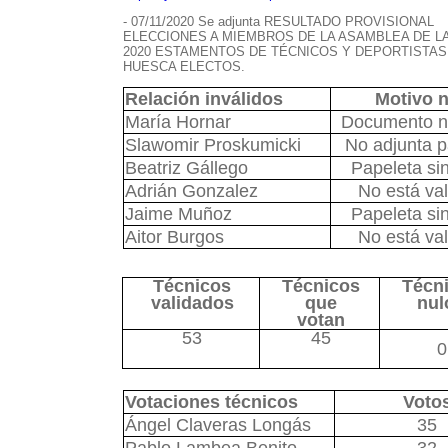
- 07/11/2020 Se adjunta RESULTADO PROVISIONAL
ELECCIONES A MIEMBROS DE LA ASAMBLEA DE L
2020 ESTAMENTOS DE TÉCNICOS Y DEPORTISTAS
HUESCA ELECTOS.
Relación inválidos
Motivo n
María Hornar
Documento no
Slawomir Proskumicki
No adjunta p
Beatriz Gállego
Papeleta si
Adrián Gonzalez
No está va
Jaime Muñoz
Papeleta si
Aitor Burgos
No está va
Técnicos
Técnicos
Técn
validados
que
nul
votan
53
45
0
Votaciones técnicos
Voto
Ángel Claveras Longás
35