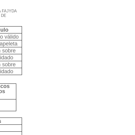
A FAJYDA
 DE
ulo
 válido
apeleta
n sobre
lidado
n sobre
lidado
icos
os
s