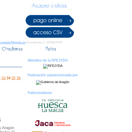
cretaria@fajyda.es
Actualizada a: 29/08/2030
Miembro de la RFEJYDA
Federación subvencionada por
2
33
34
35
36
Patrocinadores
1
s Aragón