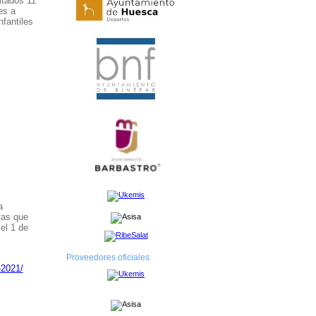
ltados 11
es a
nfantiles
a
tas que
el 1 de
Proveedores oficiales
-2021/