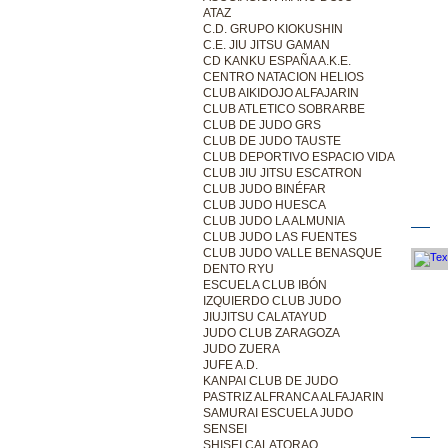
ATAZ
C.D. GRUPO KIOKUSHIN
C.E. JIU JITSU GAMAN
CD KANKU ESPAÑA A.K.E.
CENTRO NATACION HELIOS
CLUB AIKIDOJO ALFAJARIN
CLUB ATLETICO SOBRARBE
CLUB DE JUDO GRS
CLUB DE JUDO TAUSTE
CLUB DEPORTIVO ESPACIO VIDA
CLUB JIU JITSU ESCATRON
CLUB JUDO BINÉFAR
CLUB JUDO HUESCA
CLUB JUDO LA ALMUNIA
CLUB JUDO LAS FUENTES
CLUB JUDO VALLE BENASQUE
DENTO RYU
ESCUELA CLUB IBÓN
IZQUIERDO CLUB JUDO
JIUJITSU CALATAYUD
JUDO CLUB ZARAGOZA
JUDO ZUERA
JUFE A.D.
KANPAI CLUB DE JUDO
PASTRIZ ALFRANCA ALFAJARIN
SAMURAI ESCUELA JUDO
SENSEI
SHISEI CALATORAO