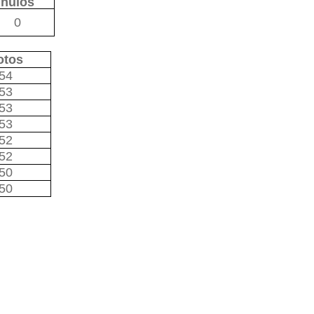
nulos
0
otos
54
53
53
53
52
52
50
50