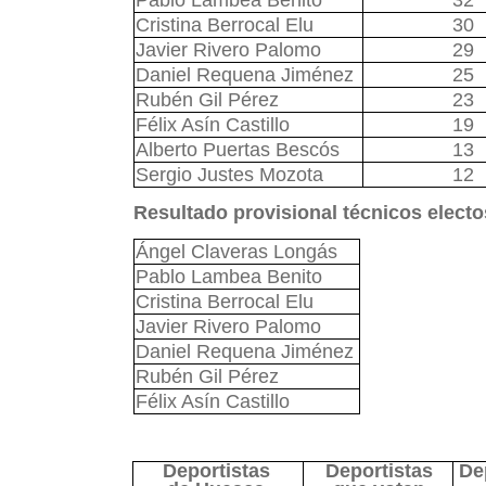
Pablo Lambea Benito
32
Cristina Berrocal Elu
30
Javier Rivero Palomo
29
Daniel Requena Jiménez
25
Rubén Gil Pérez
23
Félix Asín Castillo
19
Alberto Puertas Bescós
13
Sergio Justes Mozota
12
Resultado provisional técnicos electo
Ángel Claveras Longás
Pablo Lambea Benito
Cristina Berrocal Elu
Javier Rivero Palomo
Daniel Requena Jiménez
Rubén Gil Pérez
Félix Asín Castillo
Deportistas
Deportistas
De