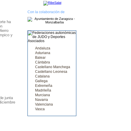
Con la colaboración de
orte ha
ón
ierro
ímpico y
Andaluza
Asturiana
Balear
Cántabra
Castellano Manchega
Castellano Leonesa
Catalana
Gallega
Extremeña
Madrileña
Murciana
e junta
Navarra
diciembre
Valenciana
Vasca