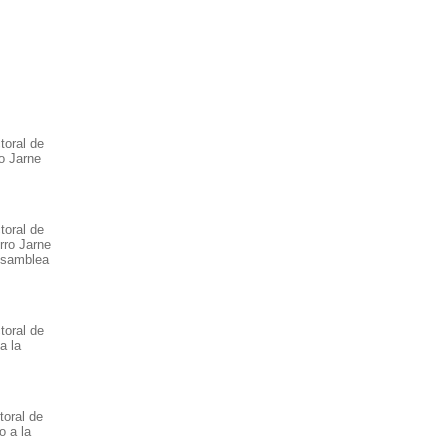
toral de
o Jarne
toral de
rro Jarne
Asamblea
toral de
a la
toral de
o a la