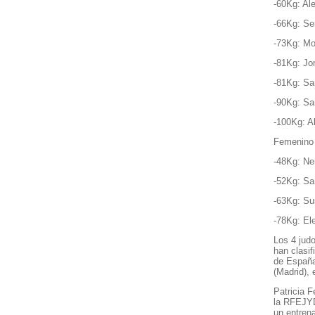
-60Kg: Ale
-66Kg: Se
-73Kg: Mo
-81Kg: Jo
-81Kg: Sa
-90Kg: Sa
-100Kg: Al
Femenino
-48Kg: Ne
-52Kg: Sa
-63Kg: Su
-78Kg: Ele
Los 4 jud
han clasif
de España
(Madrid),
Patricia F
la RFEJYD
un entrena