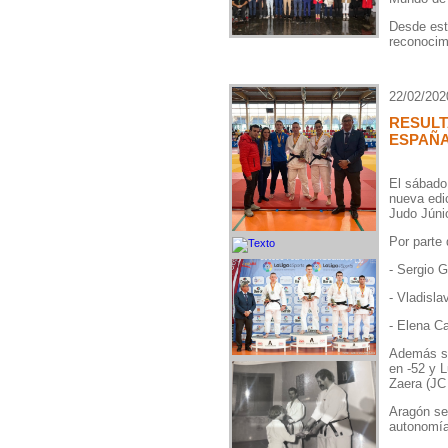
Desde est
reconocim
22/02/202
RESUL
ESPAÑA
El sábado 
nueva edi
Judo Júnio
Por parte 
- Sergio G
- Vladisla
- Elena Ca
Además se
en -52 y L
Zaera (JC 
Aragón se 
autonomía