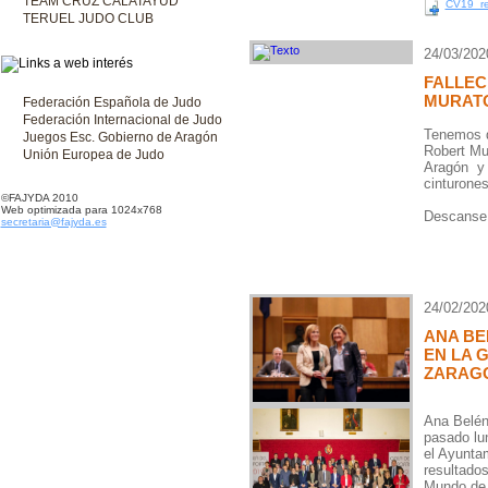
TEAM CRUZ CALATAYUD
CV19_re
TERUEL JUDO CLUB
24/03/202
FALLEC
MURAT
Federación Española de Judo
Federación Internacional de Judo
Tenemos qu
Juegos Esc. Gobierno de Aragón
Robert Mur
Unión Europea de Judo
Aragón y 
cinturone
©FAJYDA 2010
Web optimizada para 1024x768
Descanse 
secretaria@fajyda.es
24/02/202
ANA BE
EN LA 
ZARAG
Ana Belén
pasado lun
el Ayunta
resultado
Mundo de 