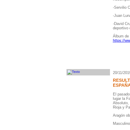
-Servilio 
-Juan Lun
-David Cr
deportivo 
Álbum de 
https://w
20/11/201
RESULT
ESPAÑA
El pasado
lugar la 
Absoluto,
Rioja y P
Aragón obt
Masculino