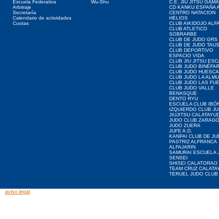
Escuela Federativa
Wu-Shu
C.E. JIU JITSU GAM
Arbitraje
CD KANKU ESPAÑA A
Secretaría
CENTRO NATACION
Calendario de actividades
HELIOS
Cuotas
CLUB AIKIDOJO ALF
CLUB ATLETICO
SOBRARBE
CLUB DE JUDO GRS
CLUB DE JUDO TAU
CLUB DEPORTIVO
ESPACIO VIDA
CLUB JIU JITSU ES
CLUB JUDO BINÉFA
CLUB JUDO HUESCA
CLUB JUDO LA ALMU
CLUB JUDO LAS FU
CLUB JUDO VALLE
BENASQUE
DENTO RYU
ESCUELA CLUB IBÓ
IZQUIERDO CLUB J
JIUJITSU CALATAYU
JUDO CLUB ZARAG
JUDO ZUERA
JUFE A.D.
KANPAI CLUB DE JU
PASTRIZ ALFRANCA
ALFAJARIN
SAMURAI ESCUELA 
SENSEI
SHISEI CALATORAO
TEAM CRUZ CALATA
TERUEL JUDO CLUB
aviso legal