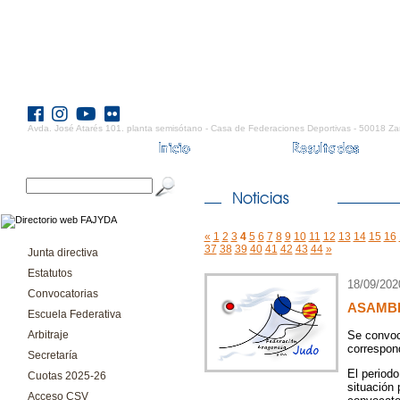
Avda. José Atarés 101. planta semisótano - Casa de Federaciones Deportivas - 50018 Za
«
1
2
3
4
5
6
7
8
9
10
11
12
13
14
15
16
37
38
39
40
41
42
43
44
»
Junta directiva
Estatutos
18/09/202
Convocatorias
ASAMBL
Escuela Federativa
Arbitraje
Se convoc
correspon
Secretaría
El periodo
Cuotas 2025-26
situación 
Acceso CSV