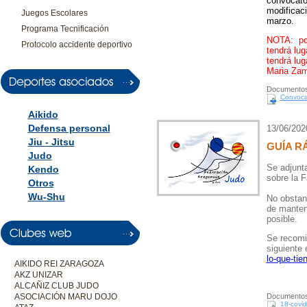
convocato
modificaci
Juegos Escolares
marzo
.
Programa Tecnificación
NOTA: por
Protocolo accidente deportivo
tendrá lug
tendrá lug
Maria Zam
Documentos
Convoca
Aikido
Defensa personal
13/06/202
Jiu - Jitsu
GUÍA R
Judo
Se adjunt
Kendo
sobre la 
Otros
Wu-Shu
No obstant
de mantene
posible.
Se recomi
siguiente
lo-que-tie
AIKIDO REI ZARAGOZA
AKZ UNIZAR
ALCAÑIZ CLUB JUDO
ASOCIACIÓN MARU DOJO
Documentos
18-covid