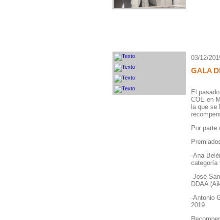
03/12/201
GALA D
El pasado
COE en Ma
la que se 
recompens
Por parte
Premiado
-Ana Belé
categoría
-José Sant
DDAA (Aik
-Antonio G
2019
Recompen