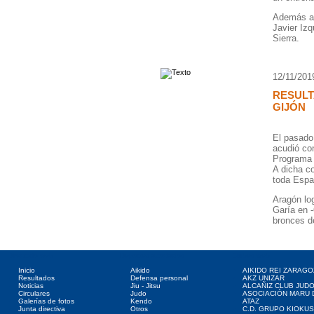
Además ac
Javier Izq
Sierra.
12/11/201
RESULT
GIJÓN
El pasado
acudió co
Programa 
A dicha c
toda Espa
Aragón log
Garía en -
bronces d
Directorio web
Deportes asociados
Clubes web
Inicio
Aikido
AIKIDO REI ZARAGO
Resultados
Defensa personal
AKZ UNIZAR
Noticias
Jiu - Jitsu
ALCAÑIZ CLUB JUD
Circulares
Judo
ASOCIACIÓN MARU 
Galerías de fotos
Kendo
ATAZ
Junta directiva
Otros
C.D. GRUPO KIOKUS