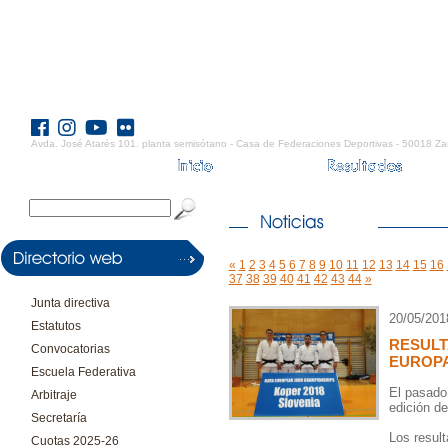
Avda. José Atarés 101. planta semisótano - Casa de Federaciones Deportivas - 50018 Za
«
1
2
3
4
5
6
7
8
9
10
11
12
13
14
15
16
37
38
39
40
41
42
43
44
»
Junta directiva
20/05/201
Estatutos
RESUL
Convocatorias
EUROPA
Escuela Federativa
El pasado
Arbitraje
edición d
Secretaría
Los result
Cuotas 2025-26