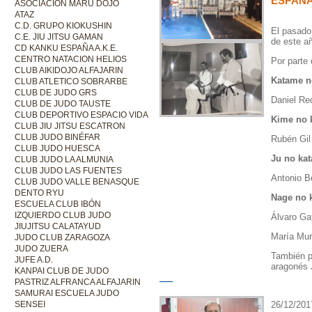
ESPAÑA
ASOCIACIÓN MARU DOJO
ATAZ
C.D. GRUPO KIOKUSHIN
El pasado 
C.E. JIU JITSU GAMAN
de este a
CD KANKU ESPAÑA A.K.E.
CENTRO NATACION HELIOS
Por parte 
CLUB AIKIDOJO ALFAJARIN
Katame n
CLUB ATLETICO SOBRARBE
CLUB DE JUDO GRS
Daniel Re
CLUB DE JUDO TAUSTE
CLUB DEPORTIVO ESPACIO VIDA
Kime no 
CLUB JIU JITSU ESCATRON
CLUB JUDO BINÉFAR
Rubén Gil 
CLUB JUDO HUESCA
Ju no kat
CLUB JUDO LA ALMUNIA
CLUB JUDO LAS FUENTES
Antonio Be
CLUB JUDO VALLE BENASQUE
DENTO RYU
Nage no k
ESCUELA CLUB IBÓN
IZQUIERDO CLUB JUDO
Álvaro Ga
JIUJITSU CALATAYUD
María Muri
JUDO CLUB ZARAGOZA
JUDO ZUERA
También p
JUFE A.D.
aragonés J
KANPAI CLUB DE JUDO
PASTRIZ ALFRANCA ALFAJARIN
SAMURAI ESCUELA JUDO
SENSEI
26/12/201