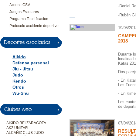
Acceso CSV
-Daniel R
Juegos Escolares
-Rubén Gil
Programa Tecnificación
Protocolo accidente deportivo
19/05/201
CAMPEO
2018
Durante lo
Aikido
localidad
Defensa personal
Katas 201
Jiu - Jitsu
Dos pareja
Judo
- En Kata
Kendo
Las Fuent
Otros
Wu-Shu
- En Kime
Los cuatr
de deporti
AIKIDO REI ZARAGOZA
07/04/201
AKZ UNIZAR
RESUL
ALCAÑIZ CLUB JUDO