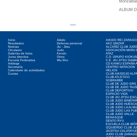
Monzalbar
ALBUM D
Directorio web
Deportes asociados
Clubes web
Inicio
Aikido
AIKIDO REI ZARAGO
Resultados
Defensa personal
AKZ UNIZAR
Noticias
Jiu - Jitsu
ALCAÑIZ CLUB JUD
Circulares
Judo
ASOCIACIÓN MARU 
Galerías de fotos
Kendo
ATAZ
Junta directiva
Otros
C.D. GRUPO KIOKUS
Escuela Federativa
Wu-Shu
C.E. JIU JITSU GAM
Arbitraje
CD KANKU ESPAÑA A
Secretaría
CENTRO NATACION
Calendario de actividades
HELIOS
Cuotas
CLUB AIKIDOJO ALF
CLUB ATLETICO
SOBRARBE
CLUB DE JUDO GRS
CLUB DE JUDO TAU
CLUB DEPORTIVO
ESPACIO VIDA
CLUB JIU JITSU ES
CLUB JUDO BINÉFA
CLUB JUDO HUESCA
CLUB JUDO LA ALMU
CLUB JUDO LAS FU
CLUB JUDO VALLE
BENASQUE
DENTO RYU
ESCUELA CLUB IBÓ
IZQUIERDO CLUB J
JIUJITSU CALATAYU
JUDO CLUB ZARAG