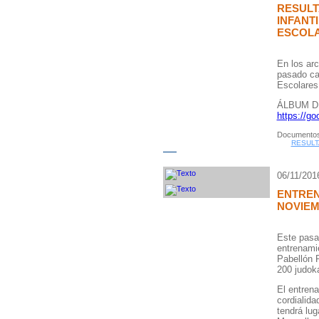
RESULT
INFANT
ESCOLA
En los arc
pasado ca
Escolares
ÁLBUM D
https://
Documentos
RESULTA
06/11/201
ENTREN
NOVIEM
Este pasa
entrenamie
Pabellón 
200 judok
El entren
cordialida
tendrá lug