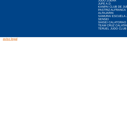
JUDO ZUERA
JUFE A.D.
KANPAI CLUB DE JU
PASTRIZ ALFRANCA
ALFAJARIN
SAMURAI ESCUELA 
SENSEI
SHISEI CALATORAO
TEAM CRUZ CALATA
TERUEL JUDO CLUB
aviso legal