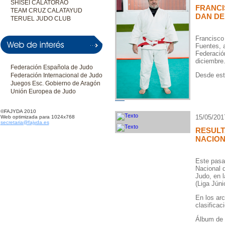
SHISEI CALATORAO
FRANCI
TEAM CRUZ CALATAYUD
DAN DE
TERUEL JUDO CLUB
Francisco
Fuentes, 
Federació
diciembre
Federación Española de Judo
Desde esta
Federación Internacional de Judo
Juegos Esc. Gobierno de Aragón
Unión Europea de Judo
©FAJYDA 2010
15/05/201
Web optimizada para 1024x768
secretaria@fajyda.es
RESULT
NACIO
Este pasa
Nacional 
Judo, en l
(Liga Júnio
En los arc
clasificac
Álbum de 