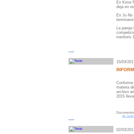
En Kime N
deja en re
En Ju No K
terminaron
La pareja
competici
meritorio 
15/03/201
INFORM
Conforme 
materia d
archivo an
2015 lleva
Documentos
de Judo
02/03/201