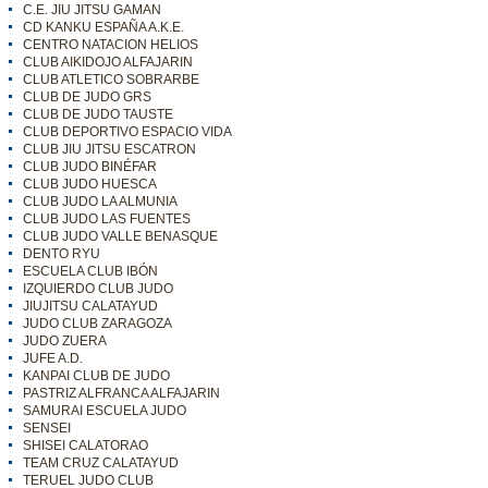
C.E. JIU JITSU GAMAN
CD KANKU ESPAÑA A.K.E.
CENTRO NATACION HELIOS
CLUB AIKIDOJO ALFAJARIN
CLUB ATLETICO SOBRARBE
CLUB DE JUDO GRS
CLUB DE JUDO TAUSTE
CLUB DEPORTIVO ESPACIO VIDA
CLUB JIU JITSU ESCATRON
CLUB JUDO BINÉFAR
CLUB JUDO HUESCA
CLUB JUDO LA ALMUNIA
CLUB JUDO LAS FUENTES
CLUB JUDO VALLE BENASQUE
DENTO RYU
ESCUELA CLUB IBÓN
IZQUIERDO CLUB JUDO
JIUJITSU CALATAYUD
JUDO CLUB ZARAGOZA
JUDO ZUERA
JUFE A.D.
KANPAI CLUB DE JUDO
PASTRIZ ALFRANCA ALFAJARIN
SAMURAI ESCUELA JUDO
SENSEI
SHISEI CALATORAO
TEAM CRUZ CALATAYUD
TERUEL JUDO CLUB