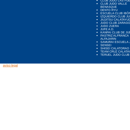
CLUB JUDO LAS FU
CLUB JUDO VALLE
BENASQUE
DENTO RYU
ESCUELA CLUB IBÓ
IZQUIERDO CLUB J
JIUJITSU CALATAYU
JUDO CLUB ZARAG
JUDO ZUERA
JUFE A.D.
KANPAI CLUB DE JU
PASTRIZ ALFRANCA
ALFAJARIN
SAMURAI ESCUELA 
SENSEI
SHISEI CALATORAO
TEAM CRUZ CALATA
TERUEL JUDO CLUB
aviso legal