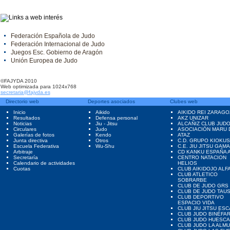
Federación Española de Judo
Federación Internacional de Judo
Juegos Esc. Gobierno de Aragón
Unión Europea de Judo
©FAJYDA 2010
Web optimizada para 1024x768
secretaria@fajyda.es
Directorio web
Deportes asociados
Clubes web
Inicio
Aikido
AIKIDO REI ZARAGO
Resultados
Defensa personal
AKZ UNIZAR
Noticias
Jiu - Jitsu
ALCAÑIZ CLUB JUD
Circulares
Judo
ASOCIACIÓN MARU 
Galerías de fotos
Kendo
ATAZ
Junta directiva
Otros
C.D. GRUPO KIOKUS
Escuela Federativa
Wu-Shu
C.E. JIU JITSU GAM
Arbitraje
CD KANKU ESPAÑA A
Secretaría
CENTRO NATACION
Calendario de actividades
HELIOS
Cuotas
CLUB AIKIDOJO ALF
CLUB ATLETICO
SOBRARBE
CLUB DE JUDO GRS
CLUB DE JUDO TAU
CLUB DEPORTIVO
ESPACIO VIDA
CLUB JIU JITSU ES
CLUB JUDO BINÉFA
CLUB JUDO HUESCA
CLUB JUDO LA ALMU